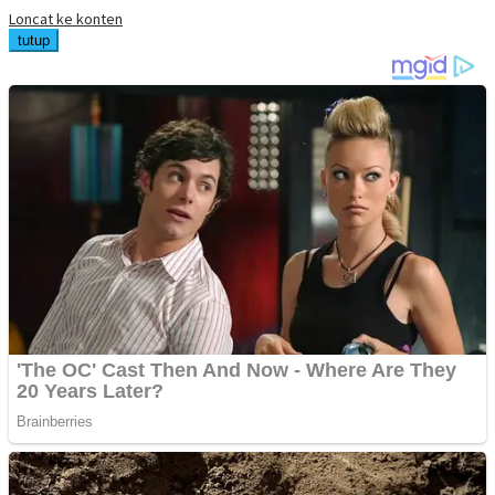
Loncat ke konten
tutup