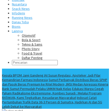
Nusantara
Snack News
Infodemi
Running News
Danau Toba
Bisnis
Lainnya
Otomotif
Bola & Sport
Tekno & Sains
Photo Story
Food & Travel
Daftar Penting
Info Terbaru
Kepala BPOM Janji Gandeng IAI Susun Regulasi, Apoteker Jadi Pilar
Kemandirian Farmasi Indonesia
Sumut Perbanyak Distribusi Beras SPHP
dan Pasok Beras Premium ke Ritel Modern
JMSI Medan Apresiasi Kinerja
Bank Sumut Permudah Pelaku UMKM Naik Kelas
Edukasi Warga Cegah
Paham Radikalisme-Ekstremisme, Kombes Sunadi : Melalui Program
RATAKAN, Kami Tingkatkan Kesadaran Masyarakat
Indosat Catat
Pertumbuhan Trafik Data 36,3 Persen di Sumatra, Hadirkan AI dan 5G
Lebih Dekat ke Masyarakat