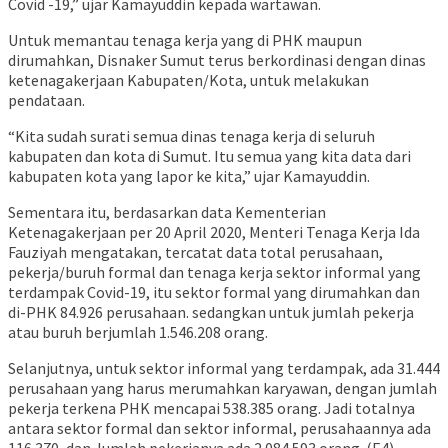
Covid -19,” ujar Kamayuddin kepada wartawan.
Untuk memantau tenaga kerja yang di PHK maupun
dirumahkan, Disnaker Sumut terus berkordinasi dengan dinas
ketenagakerjaan Kabupaten/Kota, untuk melakukan
pendataan.
“Kita sudah surati semua dinas tenaga kerja di seluruh
kabupaten dan kota di Sumut. Itu semua yang kita data dari
kabupaten kota yang lapor ke kita,” ujar Kamayuddin.
Sementara itu, berdasarkan data Kementerian
Ketenagakerjaan per 20 April 2020, Menteri Tenaga Kerja Ida
Fauziyah mengatakan, tercatat data total perusahaan,
pekerja/buruh formal dan tenaga kerja sektor informal yang
terdampak Covid-19, itu sektor formal yang dirumahkan dan
di-PHK 84.926 perusahaan. sedangkan untuk jumlah pekerja
atau buruh berjumlah 1.546.208 orang.
Selanjutnya, untuk sektor informal yang terdampak, ada 31.444
perusahaan yang harus merumahkan karyawan, dengan jumlah
pekerja terkena PHK mencapai 538.385 orang. Jadi totalnya
antara sektor formal dan sektor informal, perusahaannya ada
116.370, dan Jumlah pekerjanya ada 2.084.593 orang. (E4)