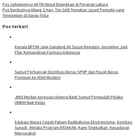
Pos sebelumnya
44 TKI Ilegal Ditangkap di Perairan Labura
Pos berikutnya
Hilang 2 Hari, Tim SAR Temukan Jasad Pemuda yang
Tenggelam di Danau Toba
Pos terkait
Kepala BPOM Janji Gandeng IAI Susun Regulasi, Apoteker Jadi
Pilar Kemandirian Farmasi Indonesia
Sumut Perbanyak Distribusi Beras SPHP dan Pasok Beras
Premium ke Ritel Modern
JMSI Medan Apresiasi Kinerja Bank Sumut Permudah Pelaku
UMKM Naik Kelas
Edukasi Warga Cegah Paham Radikalisme-Ekstremisme, Kombes
Sunadi : Melalui Program RATAKAN, Kami Tingkatkan Kesadaran
Masyarakat