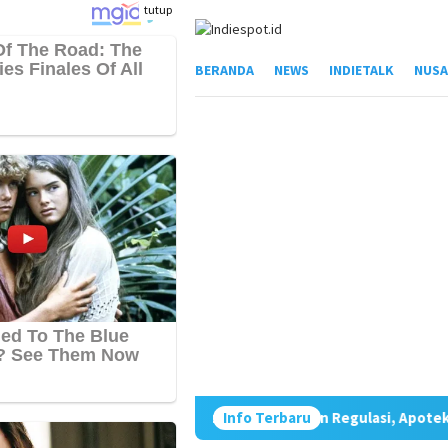
Loncat
tutup
ke
konten
BERANDA
NEWS
INDIETALK
NUSA
M Janji Gandeng IAI Susun Regulasi, Apoteker Jadi Pilar Kemandi
Info Terbaru