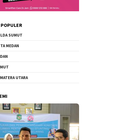
 POPULER
LDA SUMUT
TA MEDAN
EDAN
UMUT
MATERA UTARA
EMI