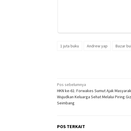
1 juta buku
Andrew yap
Bazar bu
Navigasi
Pos sebelumnya
HKN ke-61: Forwakes Sumut Ajak Masyara
pos
Wujudkan Keluarga Sehat Melalui Piring Giz
Seimbang
POS TERKAIT