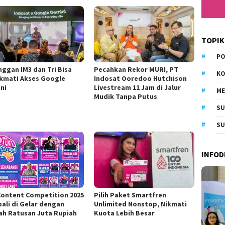
TOPIK
PO
nggan IM3 dan Tri Bisa
Pecahkan Rekor MURI, PT
KO
kmati Akses Google
Indosat Ooredoo Hutchison
ni
Livestream 11 Jam di Jalur
M
Mudik Tanpa Putus
S
SU
INFOD
Content Competition 2025
Pilih Paket Smartfren
ali di Gelar dengan
Unlimited Nonstop, Nikmati
ah Ratusan Juta Rupiah
Kuota Lebih Besar