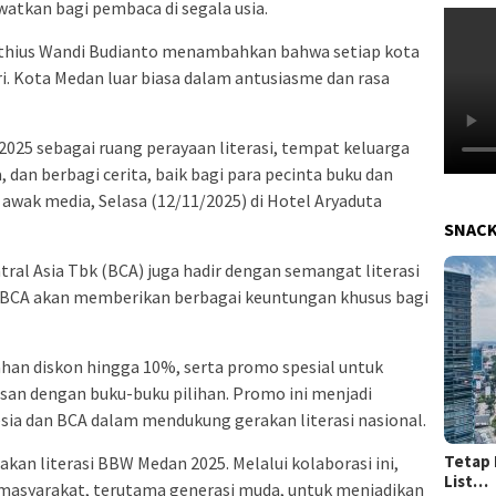
ewatkan bagi pembaca di segala usia.
rthius Wandi Budianto menambahkan bahwa setiap kota
ri. Kota Medan luar biasa dalam antusiasme dan rasa
025 sebagai ruang perayaan literasi, tempat keluarga
an berbagi cerita, baik bagi para pecinta buku dan
awak media, Selasa (12/11/2025) di Hotel Aryaduta
SNAC
ral Asia Tbk (BCA) juga hadir dengan semangat literasi
i. BCA akan memberikan berbagai keuntungan khusus bagi
an diskon hingga 10%, serta promo spesial untuk
san dengan buku-buku pilihan. Promo ini menjadi
sia dan BCA dalam mendukung gerakan literasi nasional.
Tetap 
kan literasi BBW Medan 2025. Melalui kolaborasi ini,
List…
masyarakat, terutama generasi muda, untuk menjadikan