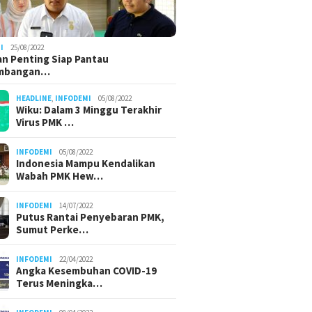
I
25/08/2022
n Penting Siap Pantau
mbangan…
HEADLINE
,
INFODEMI
05/08/2022
Wiku: Dalam 3 Minggu Terakhir
Virus PMK …
INFODEMI
05/08/2022
Indonesia Mampu Kendalikan
Wabah PMK Hew…
INFODEMI
14/07/2022
Putus Rantai Penyebaran PMK,
Sumut Perke…
INFODEMI
22/04/2022
Angka Kesembuhan COVID-19
Terus Meningka…