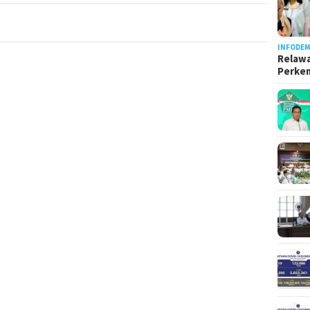
INFODEM
Relawa
Perke