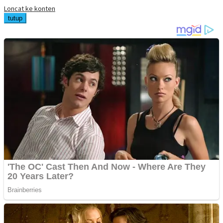
Loncat ke konten
tutup