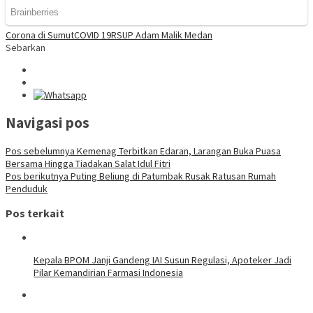
Corona di Sumut
COVID 19
RSUP Adam Malik Medan
Sebarkan
Navigasi pos
Pos sebelumnya
Kemenag Terbitkan Edaran, Larangan Buka Puasa
Bersama Hingga Tiadakan Salat Idul Fitri
Pos berikutnya
Puting Beliung di Patumbak Rusak Ratusan Rumah
Penduduk
Pos terkait
Kepala BPOM Janji Gandeng IAI Susun Regulasi, Apoteker Jadi
Pilar Kemandirian Farmasi Indonesia