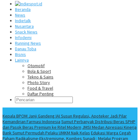
Beranda
News
Indietalk
Nusantara
Snack News
Infodemi
Running News
Danau Toba
Bisnis
Lainnya
Otomotif
Bola & Sport
Tekno & Sains
Photo Story
Food & Travel
Daftar Penting
Info Terbaru
Kepala BPOM Janji Gandeng IAI Susun Regulasi, Apoteker Jadi Pilar
Kemandirian Farmasi Indonesia
Sumut Perbanyak Distribusi Beras SPHP
dan Pasok Beras Premium ke Ritel Modern
JMSI Medan Apresiasi Kinerja
Bank Sumut Permudah Pelaku UMKM Naik Kelas
Edukasi Warga Cegah
Paham Radikalisme-Ekstremisme, Kombes Sunadi : Melalui Program