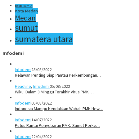
polda sumut
Kota Medan
Medan
sumut
sumatera utara
Infodemi
Infodemi
25/08/2022
Relawan Penting Siap Pantau Perkembangan…
Headline
,
Infodemi
05/08/2022
Wiku: Dalam 3 Minggu Terakhir Virus PMK …
Infodemi
05/08/2022
Indonesia Mampu Kendalikan Wabah PMK Hew…
Infodemi
14/07/2022
Putus Rantai Penyebaran PMK, Sumut Perke…
Infodemi
22/04/2022