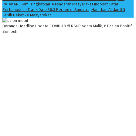
RATAKAN, Kami Tingkatkan Kesadaran Masyarakat
Indosat Catat
Pertumbuhan Trafik Data 36,3 Persen di Sumatra, Hadirkan AI dan 5G
Lebih Dekat ke Masyarakat
Beranda
Headline
Update COVID-19 di RSUP Adam Malik, 6 Pasien Positif
Sembuh