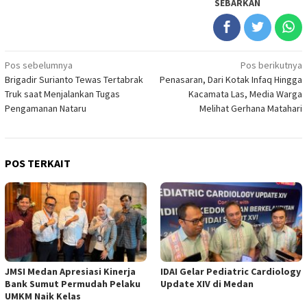
SEBARKAN
Navigasi
Pos sebelumnya
Pos berikutnya
Brigadir Surianto Tewas Tertabrak
Penasaran, Dari Kotak Infaq Hingga
pos
Truk saat Menjalankan Tugas
Kacamata Las, Media Warga
Pengamanan Nataru
Melihat Gerhana Matahari
POS TERKAIT
JMSI Medan Apresiasi Kinerja
IDAI Gelar Pediatric Cardiology
Bank Sumut Permudah Pelaku
Update XIV di Medan
UMKM Naik Kelas