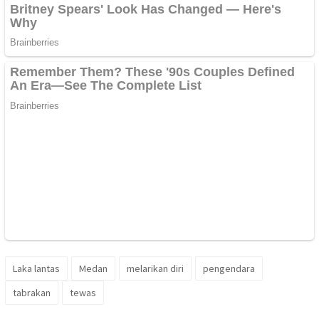
Laka lantas
Medan
melarikan diri
pengendara
tabrakan
tewas