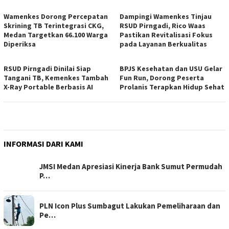
Wamenkes Dorong Percepatan
Dampingi Wamenkes Tinjau
Skrining TB Terintegrasi CKG,
RSUD Pirngadi, Rico Waas
Medan Targetkan 66.100 Warga
Pastikan Revitalisasi Fokus
Diperiksa
pada Layanan Berkualitas
RSUD Pirngadi Dinilai Siap
BPJS Kesehatan dan USU Gelar
Tangani TB, Kemenkes Tambah
Fun Run, Dorong Peserta
X-Ray Portable Berbasis AI
Prolanis Terapkan Hidup Sehat
INFORMASI DARI KAMI
JMSI Medan Apresiasi Kinerja Bank Sumut Permudah
P…
PLN Icon Plus Sumbagut Lakukan Pemeliharaan dan
Pe…