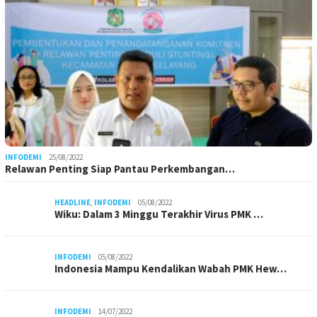
INFODEMI
25/08/2022
Relawan Penting Siap Pantau Perkembangan…
HEADLINE
,
INFODEMI
05/08/2022
Wiku: Dalam 3 Minggu Terakhir Virus PMK …
INFODEMI
05/08/2022
Indonesia Mampu Kendalikan Wabah PMK Hew…
INFODEMI
14/07/2022