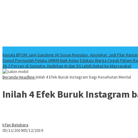
Info Terbaru
Kepala BPOM Janji Gandeng IAI Susun Regulasi, Apoteker Jadi Pilar Keman
Sumut Permudah Pelaku UMKM Naik Kelas
Edukasi Warga Cegah Paham Ra
36,3 Persen di Sumatra, Hadirkan AI dan 5G Lebih Dekat ke Masyarakat
Beranda
Headline
Inilah 4 Efek Buruk Instagram bagi Kesehatan Mental
Inilah 4 Efek Buruk Instagram 
Irfan Batubara
05/12/2019
05/12/2019