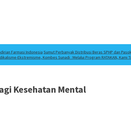
dirian Farmasi Indonesia
Sumut Perbanyak Distribusi Beras SPHP dan Paso
dikalisme-Ekstremisme, Kombes Sunadi : Melalui Program RATAKAN, Kami 
bagi Kesehatan Mental