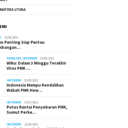
MATERA UTARA
EMI
I
25/08/2022
n Penting Siap Pantau
mbangan…
HEADLINE
,
INFODEMI
05/08/2022
Wiku: Dalam 3 Minggu Terakhir
Virus PMK …
INFODEMI
05/08/2022
Indonesia Mampu Kendalikan
Wabah PMK Hew…
INFODEMI
14/07/2022
Putus Rantai Penyebaran PMK,
Sumut Perke…
INFODEMI
22/04/2022