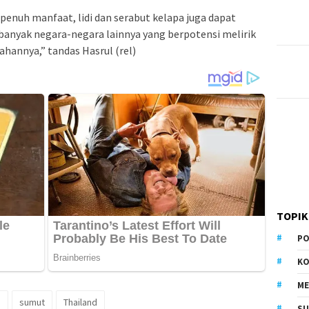
 penuh manfaat, lidi dan serabut kelapa juga dapat
banyak negara-negara lainnya yang berpotensi melirik
hannya,” tandas Hasrul (rel)
TOPIK
PO
KO
M
a
sumut
Thailand
S