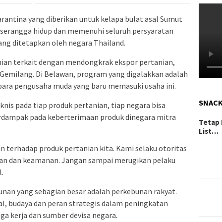
karantina yang diberikan untuk kelapa bulat asal Sumut
 serangga hidup dan memenuhi seluruh persyaratan
ang ditetapkan oleh negara Thailand.
nian terkait dengan mendongkrak ekspor pertanian,
emilang. Di Belawan, program yang digalakkan adalah
ara pengusaha muda yang baru memasuki usaha ini.
SNAC
nis pada tiap produk pertanian, tiap negara bisa
berdampak pada keberterimaan produk dinegara mitra
Tetap 
List…
 terhadap produk pertanian kita. Kami selaku otoritas
tan dan keamanan. Jangan sampai merugikan pelaku
.
an yang sebagian besar adalah perkebunan rakyat.
ial, budaya dan peran strategis dalam peningkatan
a kerja dan sumber devisa negara.