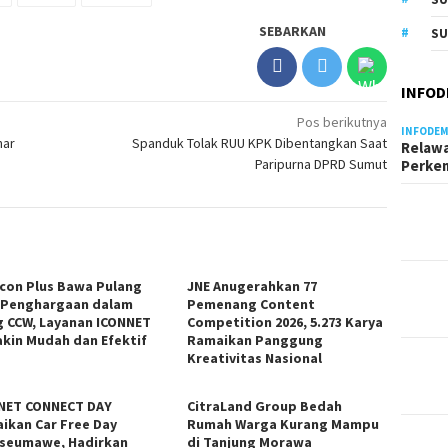
SEBARKAN
SU
INFOD
Pos berikutnya
INFODEM
nar
Spanduk Tolak RUU KPK Dibentangkan Saat
Relawa
Paripurna DPRD Sumut
Perke
Icon Plus Bawa Pulang
JNE Anugerahkan 77
 Penghargaan dalam
Pemenang Content
g CCW, Layanan ICONNET
Competition 2026, 5.273 Karya
kin Mudah dan Efektif
Ramaikan Panggung
Kreativitas Nasional
NET CONNECT DAY
CitraLand Group Bedah
ikan Car Free Day
Rumah Warga Kurang Mampu
seumawe, Hadirkan
di Tanjung Morawa