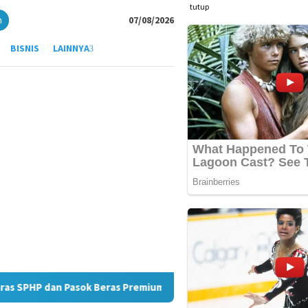
tutup
n
07/08/2026
BISNIS
LAINNYA
Pasok Beras Premium ke Ritel Modern
JMSI Medan Apresia