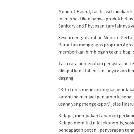
Menurut Hasrul, fasilitasi tindakan 
ini memastikan bahwa produk bebas
Sanitary and Phytosanitary lainnya y
Sesuai dengan arahan Menteri Perta
Barantan menggagas program Agro G
memberikan bimbingan teknis bagi p
Tata cara pemenuhan persyaratan tek
didapatkan. Hal ini tentunya akan 
dagang.
“Kita terus menekan angka penolakan
karantina menjadi penjamin keseha
usaha yang mengekspor,” jelas Hasrul
Kelapa, merupakan tanaman perkebun
Kelapa memiliki nilai ekonomis, sos
pendapatan petani, penyerapan tenag