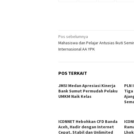
Navigasi
Pos sebelumnya
Mahasiswa dan Pelajar Antusias Ikuti Semi
pos
Internasional AA YPK
POS TERKAIT
JMSI Medan Apresiasi Kinerja
PLN 
Bank Sumut Permudah Pelaku
Tiga
UMKM Naik Kelas
Ajan
Sema
ICONNET Hebohkan CFD Banda
ICON
Aceh, Hadir dengan Internet
Rama
Cepat, Stabil dan Unlimited
Lhok