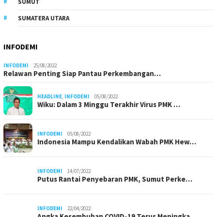
SUMUT
SUMATERA UTARA
INFODEMI
INFODEMI
25/08/2022
Relawan Penting Siap Pantau Perkembangan…
HEADLINE
,
INFODEMI
05/08/2022
Wiku: Dalam 3 Minggu Terakhir Virus PMK …
INFODEMI
05/08/2022
Indonesia Mampu Kendalikan Wabah PMK Hew…
INFODEMI
14/07/2022
Putus Rantai Penyebaran PMK, Sumut Perke…
INFODEMI
22/04/2022
Angka Kesembuhan COVID-19 Terus Meningka…