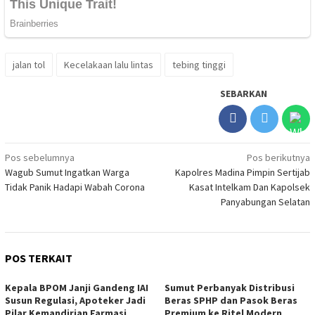
jalan tol
Kecelakaan lalu lintas
tebing tinggi
SEBARKAN
Navigasi
Pos sebelumnya
Pos berikutnya
Wagub Sumut Ingatkan Warga
Kapolres Madina Pimpin Sertijab
pos
Tidak Panik Hadapi Wabah Corona
Kasat Intelkam Dan Kapolsek
Panyabungan Selatan
POS TERKAIT
Kepala BPOM Janji Gandeng IAI
Sumut Perbanyak Distribusi
Susun Regulasi, Apoteker Jadi
Beras SPHP dan Pasok Beras
Pilar Kemandirian Farmasi
Premium ke Ritel Modern