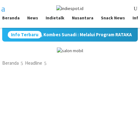
Loncat
Menu
ke
Mobile
konten
Beranda
News
Indietalk
Nusantara
Snack News
Inf
isme, Kombes Sunadi : Melalui Program RATAKAN, Kami Tingkatk
Info Terbaru
Beranda
Headline