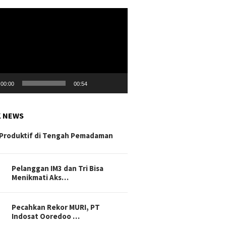
r
00:00
00:54
K NEWS
Produktif di Tengah Pemadaman
Pelanggan IM3 dan Tri Bisa
Menikmati Aks…
Pecahkan Rekor MURI, PT
Indosat Ooredoo …