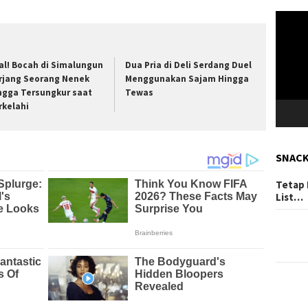
Pemuta
Video
ral! Bocah di Simalungun
Dua Pria di Deli Serdang Duel
rjang Seorang Nenek
Menggunakan Sajam Hingga
ngga Tersungkur saat
Tewas
rkelahi
SNAC
Tetap 
List…