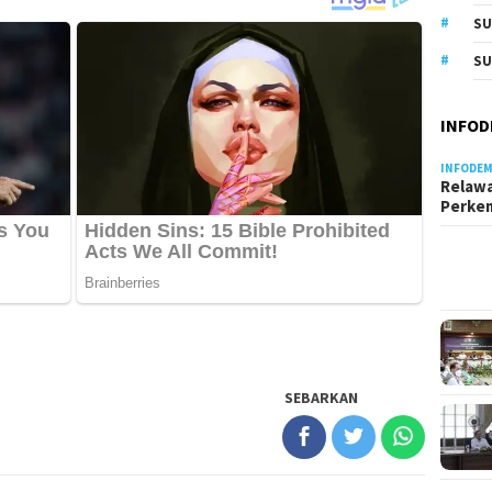
S
SU
INFOD
INFODEM
Relawa
Perke
SEBARKAN