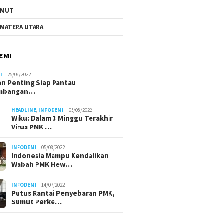
UMUT
MATERA UTARA
EMI
I
25/08/2022
n Penting Siap Pantau
mbangan…
HEADLINE
,
INFODEMI
05/08/2022
Wiku: Dalam 3 Minggu Terakhir
Virus PMK …
INFODEMI
05/08/2022
Indonesia Mampu Kendalikan
Wabah PMK Hew…
INFODEMI
14/07/2022
Putus Rantai Penyebaran PMK,
Sumut Perke…