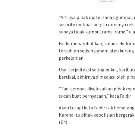
“Artinya pihak ojol di sana ngumpul
security melihat begitu ramenya reka
supaya tidak kumpul rame-rame,” ujar
Faidir menambahkan, kalau sekelom
terjadilah selisih paham atau kurang
perkelahian.
Usai terjadi aksi saling pukul, keri
bertikai, akhirnya dimediasi oleh pi
“Tadi sempat diselesaikan pihak ma
sudah buat pernyataan,” kata Faidir.
Akan tetapi kata Faidir tak berselan
Karena itu pihak kepolisian bergerak 
(E4)