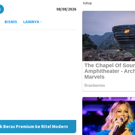
tutup
n
08/08/2026
BISNIS
LAINNYA
odern
JMSI Medan Apresiasi Kinerja Bank Sumut Permudah