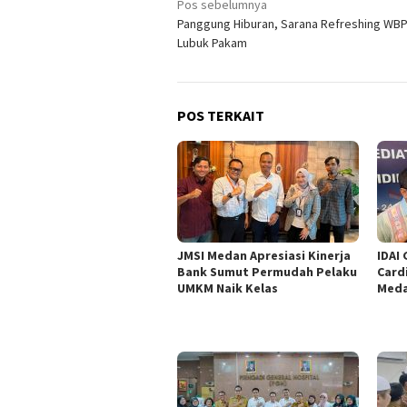
Navigasi
Pos sebelumnya
Panggung Hiburan, Sarana Refreshing WB
pos
Lubuk Pakam
POS TERKAIT
JMSI Medan Apresiasi Kinerja
IDAI 
Bank Sumut Permudah Pelaku
Card
UMKM Naik Kelas
Med