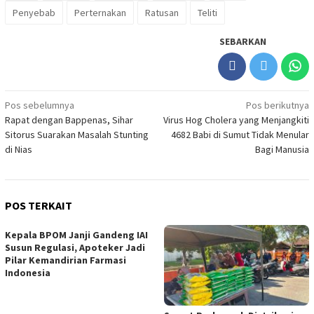
Penyebab
Perternakan
Ratusan
Teliti
SEBARKAN
Navigasi
Pos sebelumnya
Pos berikutnya
Rapat dengan Bappenas, Sihar
Virus Hog Cholera yang Menjangkiti
pos
Sitorus Suarakan Masalah Stunting
4682 Babi di Sumut Tidak Menular
di Nias
Bagi Manusia
POS TERKAIT
Kepala BPOM Janji Gandeng IAI
Susun Regulasi, Apoteker Jadi
Pilar Kemandirian Farmasi
Indonesia