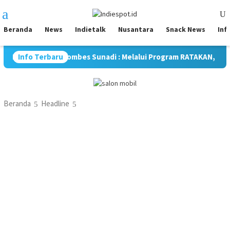
Loncat
Menu
ke
Mobile
konten
Beranda
News
Indietalk
Nusantara
Snack News
Inf
sme, Kombes Sunadi : Melalui Program RATAKAN, Kami Tingkatka
Info Terbaru
Beranda
Headline