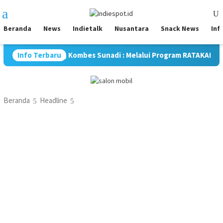
Loncat
Menu
ke
Mobile
konten
Beranda
News
Indietalk
Nusantara
Snack News
Inf
misme, Kombes Sunadi : Melalui Program RATAKAN, Kami Tingkat
Info Terbaru
Beranda
Headline