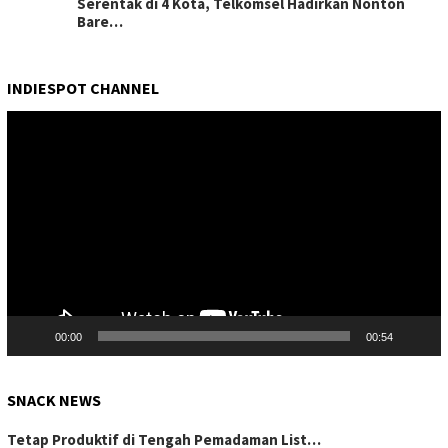
Serentak di 4 Kota, Telkomsel Hadirkan Nonton
Bare…
INDIESPOT CHANNEL
Pemutar
Video
00:00
00:54
SNACK NEWS
Tetap Produktif di Tengah Pemadaman List…