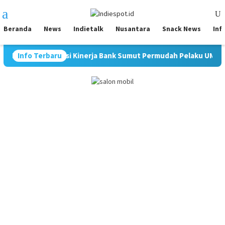
Loncat
Menu
ke
Mobile
konten
Beranda
News
Indietalk
Nusantara
Snack News
Inf
siasi Kinerja Bank Sumut Permudah Pelaku UMKM Naik Kelas
Info Terbaru