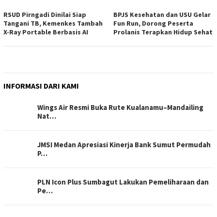
RSUD Pirngadi Dinilai Siap
BPJS Kesehatan dan USU Gelar
Tangani TB, Kemenkes Tambah
Fun Run, Dorong Peserta
X-Ray Portable Berbasis AI
Prolanis Terapkan Hidup Sehat
INFORMASI DARI KAMI
Wings Air Resmi Buka Rute Kualanamu–Mandailing
Nat…
JMSI Medan Apresiasi Kinerja Bank Sumut Permudah
P…
PLN Icon Plus Sumbagut Lakukan Pemeliharaan dan
Pe…