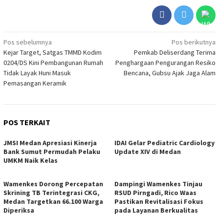
Navigasi
Pos sebelumnya
Pos berikutnya
Kejar Target, Satgas TMMD Kodim
Pemkab Deliserdang Terima
pos
0204/DS Kini Pembangunan Rumah
Penghargaan Pengurangan Resiko
Tidak Layak Huni Masuk
Bencana, Gubsu Ajak Jaga Alam
Pemasangan Keramik
POS TERKAIT
JMSI Medan Apresiasi Kinerja
IDAI Gelar Pediatric Cardiology
Bank Sumut Permudah Pelaku
Update XIV di Medan
UMKM Naik Kelas
Wamenkes Dorong Percepatan
Dampingi Wamenkes Tinjau
Skrining TB Terintegrasi CKG,
RSUD Pirngadi, Rico Waas
Medan Targetkan 66.100 Warga
Pastikan Revitalisasi Fokus
Diperiksa
pada Layanan Berkualitas