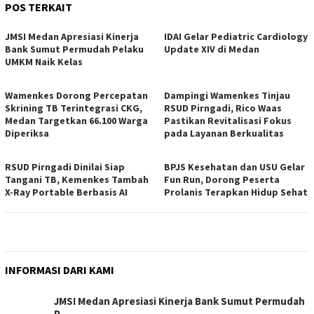
POS TERKAIT
JMSI Medan Apresiasi Kinerja
IDAI Gelar Pediatric Cardiology
Bank Sumut Permudah Pelaku
Update XIV di Medan
UMKM Naik Kelas
Wamenkes Dorong Percepatan
Dampingi Wamenkes Tinjau
Skrining TB Terintegrasi CKG,
RSUD Pirngadi, Rico Waas
Medan Targetkan 66.100 Warga
Pastikan Revitalisasi Fokus
Diperiksa
pada Layanan Berkualitas
RSUD Pirngadi Dinilai Siap
BPJS Kesehatan dan USU Gelar
Tangani TB, Kemenkes Tambah
Fun Run, Dorong Peserta
X-Ray Portable Berbasis AI
Prolanis Terapkan Hidup Sehat
INFORMASI DARI KAMI
JMSI Medan Apresiasi Kinerja Bank Sumut Permudah
P…