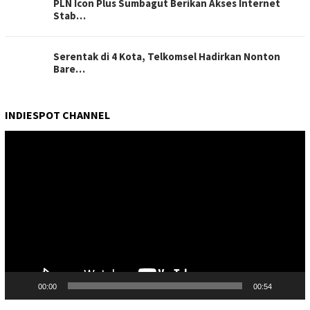
PLN Icon Plus Sumbagut Berikan Akses Internet
Stab…
Serentak di 4 Kota, Telkomsel Hadirkan Nonton
Bare…
INDIESPOT CHANNEL
Pemutar
Video
00:00
00:54