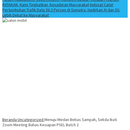
RATAKAN, Kami Tingkatkan Kesadaran Masyarakat
Indosat Catat
Pertumbuhan Trafik Data 36,3 Persen di Sumatra, Hadirkan AI dan 5G
Lebih Dekat ke Masyarakat
Beranda
Uncategorized
Menuju Medan Bebas Sampah, Sekda Ikuti
Zoom Meeting Bahas Kesiapan PSEL Batch 2