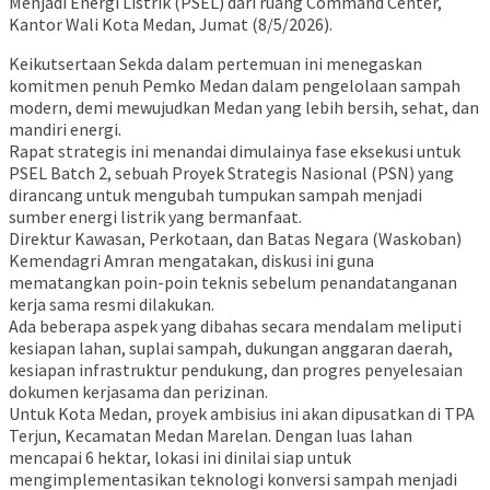
Menjadi Energi Listrik (PSEL) dari ruang Command Center,
Kantor Wali Kota Medan, Jumat (8/5/2026).
Keikutsertaan Sekda dalam pertemuan ini menegaskan
komitmen penuh Pemko Medan dalam pengelolaan sampah
modern, demi mewujudkan Medan yang lebih bersih, sehat, dan
mandiri energi.
Rapat strategis ini menandai dimulainya fase eksekusi untuk
PSEL Batch 2, sebuah Proyek Strategis Nasional (PSN) yang
dirancang untuk mengubah tumpukan sampah menjadi
sumber energi listrik yang bermanfaat.
Direktur Kawasan, Perkotaan, dan Batas Negara (Waskoban)
Kemendagri Amran mengatakan, diskusi ini guna
mematangkan poin-poin teknis sebelum penandatanganan
kerja sama resmi dilakukan.
Ada beberapa aspek yang dibahas secara mendalam meliputi
kesiapan lahan, suplai sampah, dukungan anggaran daerah,
kesiapan infrastruktur pendukung, dan progres penyelesaian
dokumen kerjasama dan perizinan.
Untuk Kota Medan, proyek ambisius ini akan dipusatkan di TPA
Terjun, Kecamatan Medan Marelan. Dengan luas lahan
mencapai 6 hektar, lokasi ini dinilai siap untuk
mengimplementasikan teknologi konversi sampah menjadi