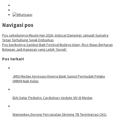
Navigasi pos
Pos sebelumnya
Musim Haji 2026, Indosat Dampingi Jamaah Sumatra
Tetap Terhubung Sejak Embarkas
Pos berikutnya
Sambut Baik Festival Budaya Islam, Rico Waas Berharap
Belawan Jadi Kawasan yang Lebih ‘Guyub’
Pos terkait
JMSI Medan Apresiasi Kinerja Bank Sumut Permudah Pelaku
UMKM Naik Kelas
IDAI Gelar Pediatric Cardiology Update XIV di Medan
Wamenkes Dorong Percepatan Skrining TB Terintegrasi CKG,