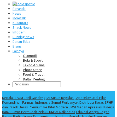
Beranda
News
Indietalk
Nusantara
Snack News
Infodemi
Running News
Danau Toba
Bisnis
Lainnya
Otomotif
Bola & Sport
Tekno & Sains
Photo Story
Food & Travel
Daftar Penting
Info Terbaru
Kepala BPOM Janji Gandeng IAI Susun Regulasi, Apoteker Jadi Pilar
Kemandirian Farmasi Indonesia
Sumut Perbanyak Distribusi Beras SPHP
dan Pasok Beras Premium ke Ritel Modern
JMSI Medan Apresiasi Kinerja
Bank Sumut Permudah Pelaku UMKM Naik Kelas
Edukasi Warga Cegah
Paham Radikalisme-Ekstremisme, Kombes Sunadi : Melalui Program