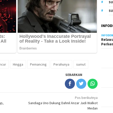
S
SU
INFOD
INFODEM
Relawa
Perke
ncur
Hingga
Pemancing
Perahunya
sumut
SEBARKAN
Pos berikutnya
ap,
Sandiaga Uno Dukung Dahnil Anzar Jadi Walkot
Medan