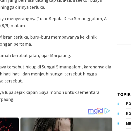
ingga dirinya terluka.
aya menyerangnya,” ujar Kepala Desa Simanggalam, A.
 (8/9) malam.
Misran terluka, buru-buru membawanya ke klinik
longan pertama.
 rumah berobat jalan,”ujar Marpaung.
ya tersebut hidup di Sungai Simangalam, karenanya dia
hati hati, dan menjauhi sungai tersebut hingga
a tersebut.
saya lupa sejak kapan. Saya mohon untuk sementara
TOPIK
rpaung.
PO
KO
M