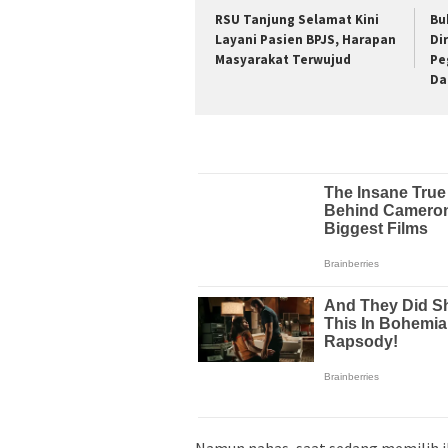
RSU Tanjung Selamat Kini
Bu
Layani Pasien BPJS, Harapan
Di
Masyarakat Terwujud
Pe
Da
Namun nahas, saat sedang memilih ik