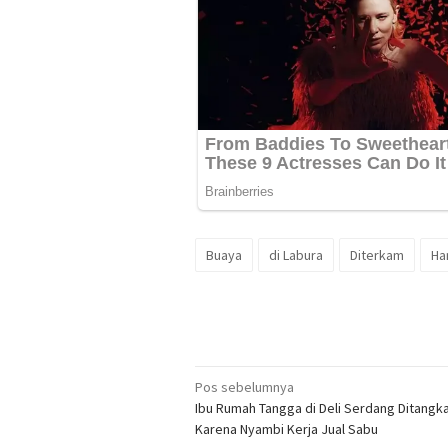
Buaya
di Labura
Diterkam
Ha
Navigasi
Pos sebelumnya
Ibu Rumah Tangga di Deli Serdang Ditangk
pos
Karena Nyambi Kerja Jual Sabu