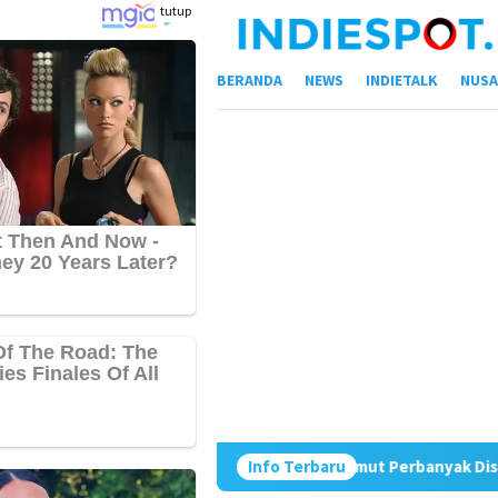
Loncat
tutup
ke
konten
BERANDA
NEWS
INDIETALK
NUSA
asi Indonesia
Sumut Perbanyak Distribusi Beras SPHP dan
Info Terbaru