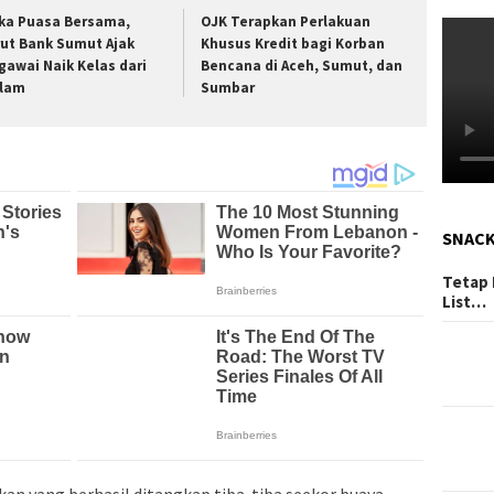
ka Puasa Bersama,
OJK Terapkan Perlakuan
rut Bank Sumut Ajak
Khusus Kredit bagi Korban
gawai Naik Kelas dari
Bencana di Aceh, Sumut, dan
lam
Sumbar
SNAC
Tetap 
List…
an yang berhasil ditangkap tiba-tiba seekor buaya