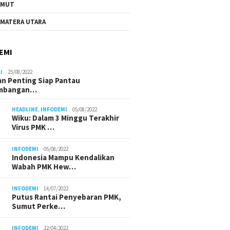
UMUT
MATERA UTARA
EMI
I
25/08/2022
n Penting Siap Pantau
mbangan…
HEADLINE
,
INFODEMI
05/08/2022
Wiku: Dalam 3 Minggu Terakhir
Virus PMK …
INFODEMI
05/08/2022
Indonesia Mampu Kendalikan
Wabah PMK Hew…
INFODEMI
14/07/2022
Putus Rantai Penyebaran PMK,
Sumut Perke…
INFODEMI
22/04/2022