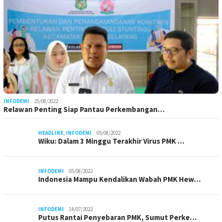
INFODEMI
25/08/2022
Relawan Penting Siap Pantau Perkembangan…
HEADLINE
,
INFODEMI
05/08/2022
Wiku: Dalam 3 Minggu Terakhir Virus PMK …
INFODEMI
05/08/2022
Indonesia Mampu Kendalikan Wabah PMK Hew…
INFODEMI
14/07/2022
Putus Rantai Penyebaran PMK, Sumut Perke…