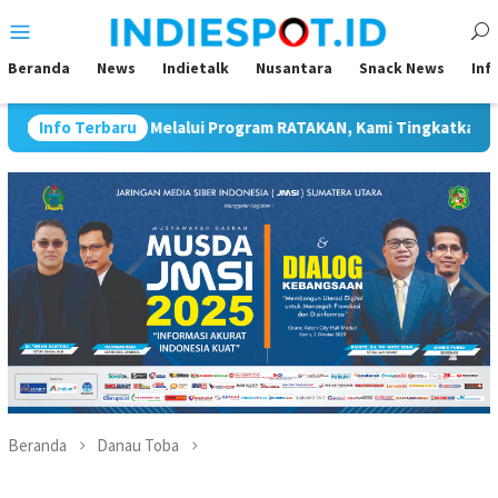
Loncat
Menu
ke
Mobile
konten
Beranda
News
Indietalk
Nusantara
Snack News
Inf
alui Program RATAKAN, Kami Tingkatkan Kesadaran Masyarakat
Info Terbaru
Beranda
Danau Toba