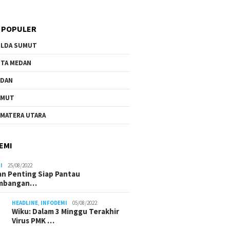
 POPULER
LDA SUMUT
TA MEDAN
EDAN
UMUT
MATERA UTARA
EMI
I
25/08/2022
n Penting Siap Pantau
mbangan…
HEADLINE
,
INFODEMI
05/08/2022
Wiku: Dalam 3 Minggu Terakhir
Virus PMK …