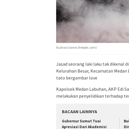
Ilustrasi (www.freepik.com)
Jasad seorang laki laku tak dikenal
Kelurahan Besar, Kecamatan Medan L
tato bergambar love
Kapolsek Medan Labuhan, AKP Edi Saf
melakukan penyelidikan terhadap t
BACAAN LAINNYA
Gubernur Sumut Tuai
Bu
Apresiasi Dari Akademisi
Di