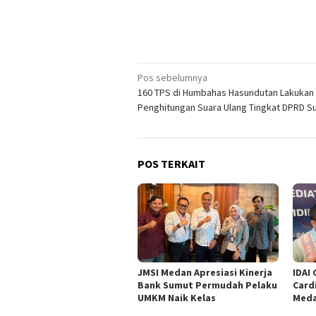
Navigasi
Pos sebelumnya
160 TPS di Humbahas Hasundutan Lakukan
pos
Penghitungan Suara Ulang Tingkat DPRD S
POS TERKAIT
JMSI Medan Apresiasi Kinerja
IDAI 
Bank Sumut Permudah Pelaku
Card
UMKM Naik Kelas
Med