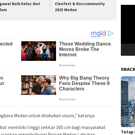
gawai Naik Kelas dari
Cleofest & Roccommunity
Pemuta
lam
2025 Medan
Video
SNAC
ngkara Medan untuk dilakukan visum,” katanya.
ut memiliki tinggi sekitar 165 cm bagi masyarakat
Tetap 
iharapkan menghubungi Polsek Medan Labuhan.