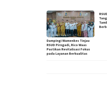
RSUD 
Tang
Tamb
Berb
Dampingi Wamenkes Tinjau
RSUD Pirngadi, Rico Waas
Pastikan Revitalisasi Fokus
pada Layanan Berkualitas