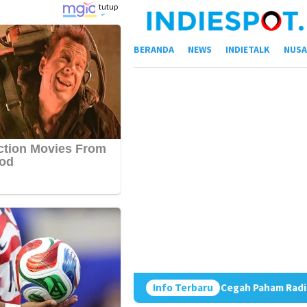
Loncat
tutup
ke
konten
BERANDA
NEWS
INDIETALK
NUSA
Edukasi Warga Cegah Paham Radikalisme-Ekstremisme, Kom
Info Terbaru