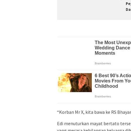
Pe
Da
“Korban Mr X, kita bawa ke RS Bhaya
Edi menuturkan mayat bertato terseb
yang merasa kehilangan keluarga d