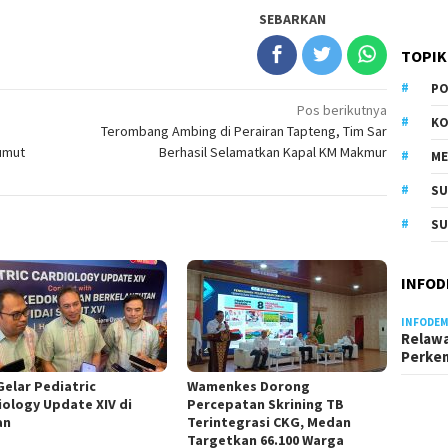
SEBARKAN
TOPIK
PO
Pos berikutnya
KO
Terombang Ambing di Perairan Tapteng, Tim Sar
umut
Berhasil Selamatkan Kapal KM Makmur
M
S
SU
INFOD
INFODEM
Relawa
Perke
Gelar Pediatric
Wamenkes Dorong
iology Update XIV di
Percepatan Skrining TB
an
Terintegrasi CKG, Medan
Targetkan 66.100 Warga