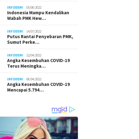
INFODEMI
05/08/2022
Indonesia Mampu Kendalikan
Wabah PMK Hew…
INFODEMI
14/07/2022
Putus Rantai Penyebaran PMK,
Sumut Perke…
INFODEMI
22/04/2022
Angka Kesembuhan COVID-19
Terus Meningka…
INFODEMI
08/04/2022
Angka Kesembuhan COVID-19
Mencapai 5.794…