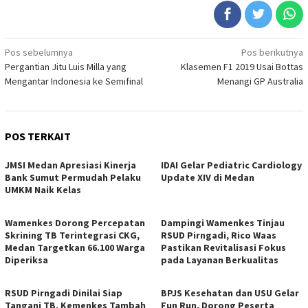
Navigasi
Pos sebelumnya
Pos berikutnya
Pergantian Jitu Luis Milla yang
Klasemen F1 2019 Usai Bottas
pos
Mengantar Indonesia ke Semifinal
Menangi GP Australia
POS TERKAIT
JMSI Medan Apresiasi Kinerja
IDAI Gelar Pediatric Cardiology
Bank Sumut Permudah Pelaku
Update XIV di Medan
UMKM Naik Kelas
Wamenkes Dorong Percepatan
Dampingi Wamenkes Tinjau
Skrining TB Terintegrasi CKG,
RSUD Pirngadi, Rico Waas
Medan Targetkan 66.100 Warga
Pastikan Revitalisasi Fokus
Diperiksa
pada Layanan Berkualitas
RSUD Pirngadi Dinilai Siap
BPJS Kesehatan dan USU Gelar
Tangani TB, Kemenkes Tambah
Fun Run, Dorong Peserta