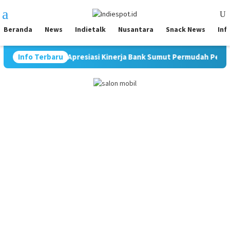
Loncat
Menu
ke
Mobile
konten
Beranda
News
Indietalk
Nusantara
Snack News
Inf
MSI Medan Apresiasi Kinerja Bank Sumut Permudah Pelaku UMKM 
Info Terbaru