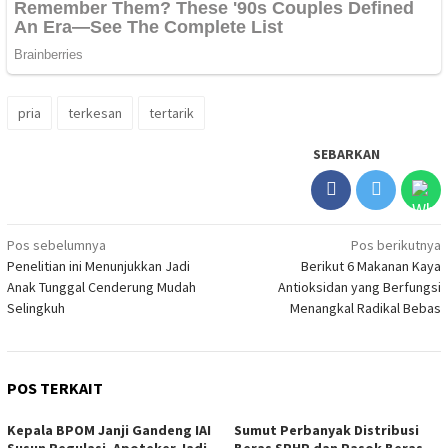
pria
terkesan
tertarik
SEBARKAN
Navigasi
Pos sebelumnya
Pos berikutnya
Penelitian ini Menunjukkan Jadi
Berikut 6 Makanan Kaya
pos
Anak Tunggal Cenderung Mudah
Antioksidan yang Berfungsi
Selingkuh
Menangkal Radikal Bebas
POS TERKAIT
Kepala BPOM Janji Gandeng IAI
Sumut Perbanyak Distribusi