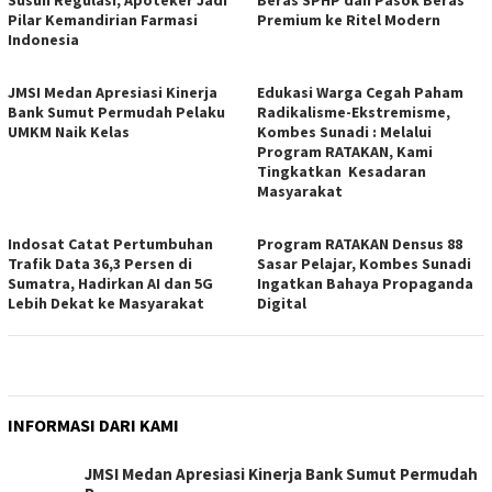
Susun Regulasi, Apoteker Jadi
Beras SPHP dan Pasok Beras
Pilar Kemandirian Farmasi
Premium ke Ritel Modern
Indonesia
JMSI Medan Apresiasi Kinerja
Edukasi Warga Cegah Paham
Bank Sumut Permudah Pelaku
Radikalisme-Ekstremisme,
UMKM Naik Kelas
Kombes Sunadi : Melalui
Program RATAKAN, Kami
Tingkatkan Kesadaran
Masyarakat
Indosat Catat Pertumbuhan
Program RATAKAN Densus 88
Trafik Data 36,3 Persen di
Sasar Pelajar, Kombes Sunadi
Sumatra, Hadirkan AI dan 5G
Ingatkan Bahaya Propaganda
Lebih Dekat ke Masyarakat
Digital
INFORMASI DARI KAMI
JMSI Medan Apresiasi Kinerja Bank Sumut Permudah