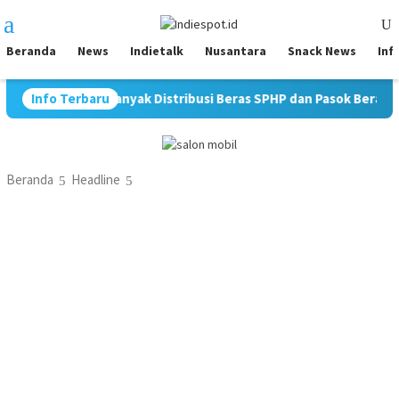
Loncat
Menu
ke
Mobile
konten
Beranda
News
Indietalk
Nusantara
Snack News
Inf
t Perbanyak Distribusi Beras SPHP dan Pasok Beras Premium ke 
Info Terbaru
Beranda
Headline