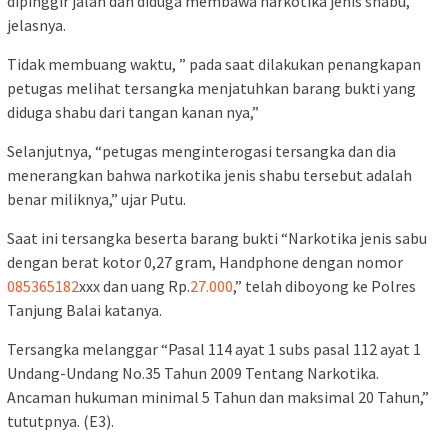
dipinggir jalan dan diduga membawa narkotika jenis shabu,”
jelasnya.
Tidak membuang waktu, ” pada saat dilakukan penangkapan
petugas melihat tersangka menjatuhkan barang bukti yang
diduga shabu dari tangan kanan nya,”
Selanjutnya, “petugas menginterogasi tersangka dan dia
menerangkan bahwa narkotika jenis shabu tersebut adalah
benar miliknya,” ujar Putu.
Saat ini tersangka beserta barang bukti “Narkotika jenis sabu
dengan berat kotor 0,27 gram, Handphone dengan nomor
085365182
xxx dan uang Rp.
27.000
,” telah diboyong ke Polres
Tanjung Balai katanya.
Tersangka melanggar “Pasal 114 ayat 1 subs pasal 112 ayat 1
Undang-Undang No.35 Tahun 2009 Tentang Narkotika.
Ancaman hukuman minimal 5 Tahun dan maksimal 20 Tahun,”
tututpnya. (E3).