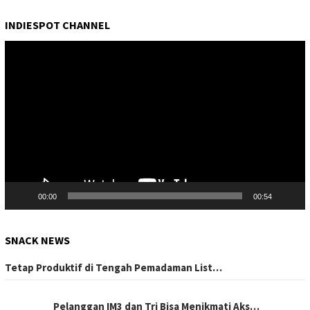
INDIESPOT CHANNEL
Pemutar
Video
00:00
00:54
SNACK NEWS
Tetap Produktif di Tengah Pemadaman List…
Pelanggan IM3 dan Tri Bisa Menikmati Aks…