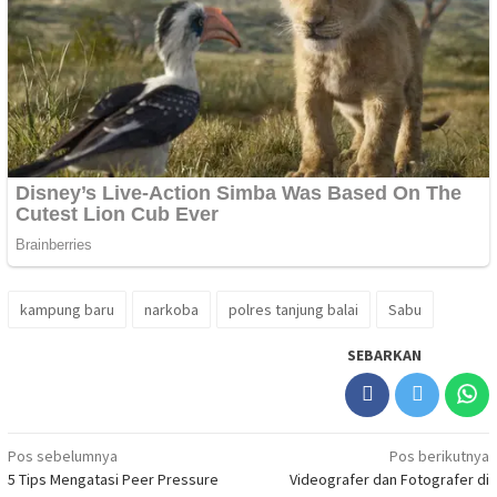
kampung baru
narkoba
polres tanjung balai
Sabu
SEBARKAN
Navigasi
Pos sebelumnya
Pos berikutnya
5 Tips Mengatasi Peer Pressure
Videografer dan Fotografer di
pos