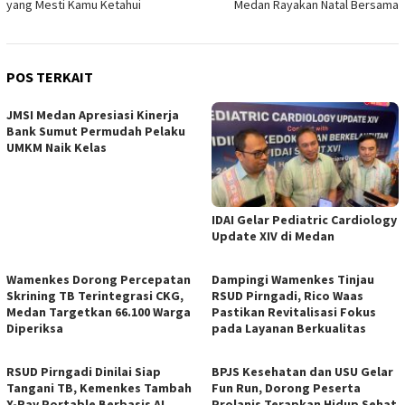
yang Mesti Kamu Ketahui
Medan Rayakan Natal Bersama
POS TERKAIT
JMSI Medan Apresiasi Kinerja
Bank Sumut Permudah Pelaku
UMKM Naik Kelas
IDAI Gelar Pediatric Cardiology
Update XIV di Medan
Wamenkes Dorong Percepatan
Dampingi Wamenkes Tinjau
Skrining TB Terintegrasi CKG,
RSUD Pirngadi, Rico Waas
Medan Targetkan 66.100 Warga
Pastikan Revitalisasi Fokus
Diperiksa
pada Layanan Berkualitas
RSUD Pirngadi Dinilai Siap
BPJS Kesehatan dan USU Gelar
Tangani TB, Kemenkes Tambah
Fun Run, Dorong Peserta
X-Ray Portable Berbasis AI
Prolanis Terapkan Hidup Sehat