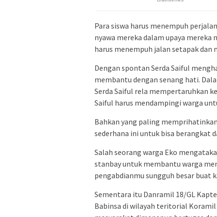
Para siswa harus menempuh perjala
nyawa mereka dalam upaya mereka me
harus menempuh jalan setapak dan m
Dengan spontan Serda Saiful mengh
membantu dengan senang hati. Dala
Serda Saiful rela mempertaruhkan k
Saiful harus mendampingi warga unt
Bahkan yang paling memprihatinkan
sederhana ini untuk bisa berangkat d
Salah seorang warga Eko mengatakan
stanbay untuk membantu warga meny
pengabdianmu sungguh besar buat k
Sementara itu Danramil 18/GL Kapte
Babinsa di wilayah teritorial Koram