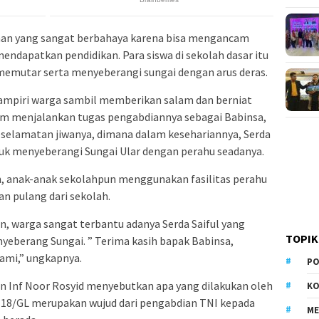
nan yang sangat berbahaya karena bisa mengancam
ndapatkan pendidikan. Para siswa di sekolah dasar itu
emutar serta menyeberangi sungai dengan arus deras.
ampiri warga sambil memberikan salam dan berniat
m menjalankan tugas pengabdiannya sebagai Babinsa,
eselamatan jiwanya, dimana dalam kesehariannya, Serda
uk menyeberangi Sungai Ular dengan perahu seadanya.
, anak-anak sekolahpun menggunakan fasilitas perahu
an pulang dari sekolah.
, warga sangat terbantu adanya Serda Saiful yang
TOPIK
eberang Sungai. ” Terima kasih bapak Babinsa,
ami,” ungkapnya.
PO
n Inf Noor Rosyid menyebutkan apa yang dilakukan oleh
KO
il 18/GL merupakan wujud dari pengabdian TNI kepada
M