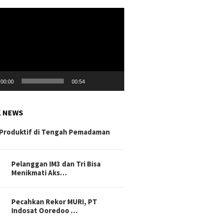
r
00:00
00:54
K NEWS
Produktif di Tengah Pemadaman
Pelanggan IM3 dan Tri Bisa
Menikmati Aks…
Pecahkan Rekor MURI, PT
Indosat Ooredoo …