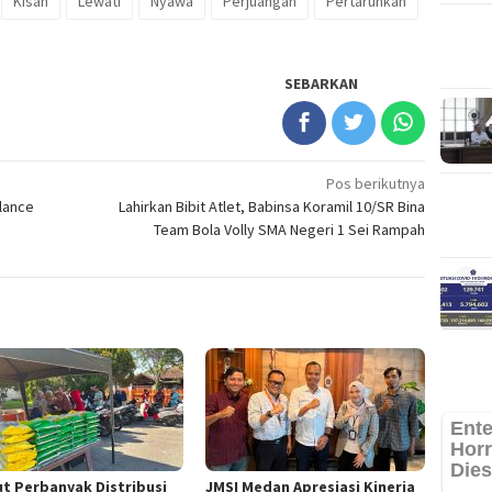
Kisah
Lewati
Nyawa
Perjuangan
Pertaruhkan
SEBARKAN
Pos berikutnya
lance
Lahirkan Bibit Atlet, Babinsa Koramil 10/SR Bina
Team Bola Volly SMA Negeri 1 Sei Rampah
t Perbanyak Distribusi
JMSI Medan Apresiasi Kinerja