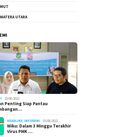
UMUT
MATERA UTARA
EMI
I
25/08/2022
n Penting Siap Pantau
mbangan…
HEADLINE
,
INFODEMI
05/08/2022
Wiku: Dalam 3 Minggu Terakhir
Virus PMK …