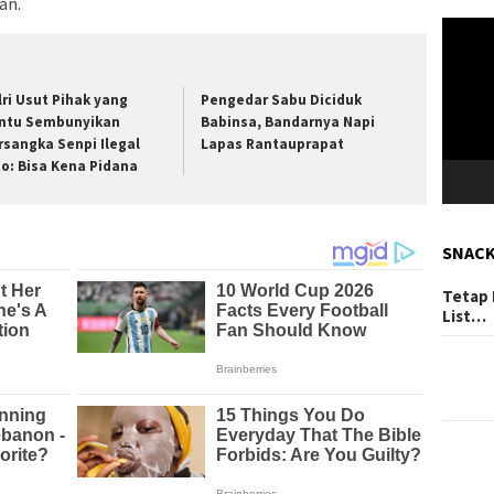
an.
Pemuta
Video
lri Usut Pihak yang
Pengedar Sabu Diciduk
ntu Sembunyikan
Babinsa, Bandarnya Napi
rsangka Senpi Ilegal
Lapas Rantauprapat
to: Bisa Kena Pidana
SNAC
Tetap 
List…