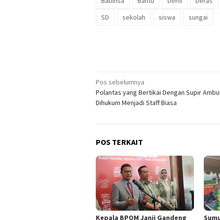
Babinsa
Bantu
Demi
Deras
SD
sekolah
siswa
sungai
Navigasi
Pos sebelumnya
Polantas yang Bertikai Dengan Supir Ambu
pos
Dihukum Menjadi Staff Biasa
POS TERKAIT
Kepala BPOM Janji Gandeng
Sumu