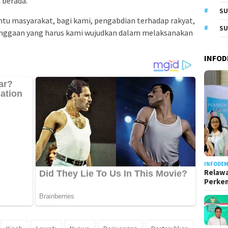
 berada.
S
tu masyarakat, bagi kami, pengabdian terhadap rakyat,
SU
nggaan yang harus kami wujudkan dalam melaksanakan
INFOD
INFODEM
Relawa
Perke