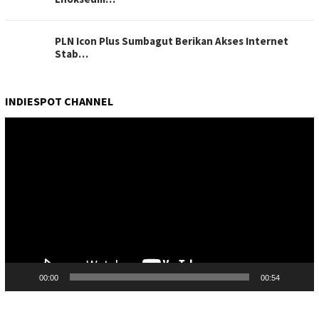
PLN Icon Plus Sumbagut Berikan Akses Internet
Stab…
INDIESPOT CHANNEL
Pemutar
Video
00:00
00:54