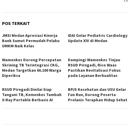
cs
POS TERKAIT
JMSI Medan Apresiasi Kinerja
IDAI Gelar Pediatric Cardiology
Bank Sumut Permudah Pelaku
Update XIV di Medan
UMKM Naik Kelas
Wamenkes Dorong Percepatan
Dampingi Wamenkes Tinjau
Skrining TB Terintegrasi CKG,
RSUD Pirngadi, Rico Waas
Medan Targetkan 66.100 Warga
Pastikan Revitalisasi Fokus
Diperiksa
pada Layanan Berkualitas
RSUD Pirngadi Dinilai Siap
BPJS Kesehatan dan USU Gelar
Tangani TB, Kemenkes Tambah
Fun Run, Dorong Peserta
X-Ray Portable Berbasis AI
Prolanis Terapkan Hidup Sehat