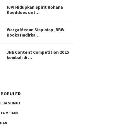
FJPI Hidupkan Spirit Rohana
Koeddoes unt…
Warga Medan Siap-siap, BBW
Books Hadirka…
Peringat
Gubernu
JNE Content Competition 2025
Minta P
kembali di …
Digrati
ag Sebagai Jembatan
Menag RI Jelaskan Tindak
diator antara Negara
Lanjut Deklarasi-Istiqlal
vil Society
untuk Kemanusiaan dan
 POPULER
Kelestarian Lingkungan
LDA SUMUT
TA MEDAN
EDAN