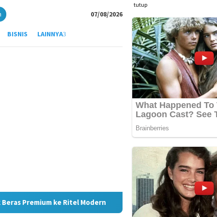
tutup
n
07/08/2026
BISNIS
LAINNYA
ern
JMSI Medan Apresiasi Kinerja Bank Sumut Permudah 