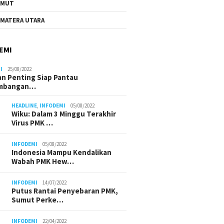
UMUT
MATERA UTARA
EMI
I
25/08/2022
n Penting Siap Pantau
mbangan…
HEADLINE
,
INFODEMI
05/08/2022
Wiku: Dalam 3 Minggu Terakhir
Virus PMK …
INFODEMI
05/08/2022
Indonesia Mampu Kendalikan
Wabah PMK Hew…
INFODEMI
14/07/2022
Putus Rantai Penyebaran PMK,
Sumut Perke…
INFODEMI
22/04/2022