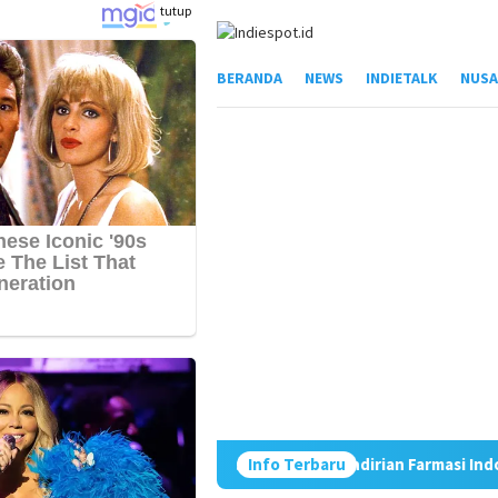
Loncat
tutup
ke
konten
BERANDA
NEWS
INDIETALK
NUSA
r Jadi Pilar Kemandirian Farmasi Indonesia
Info Terbaru
Sumut Perbany