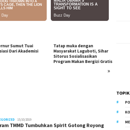
p muka dengan
arakat Laguboti, Sihar
us Sosialisasikan
ram Makan Bergizi Gratis
»
Sihar Sitorus Tekankan
Kemen
Pentingnya Pengawasan
dan Me
Program Makan Bergizi Gratis
dan Ci
TOPIK
PO
KO
editor
EGORIZED
15/10/2019
M
ram TMMD Tumbuhkan Spirit Gotong Royong
1