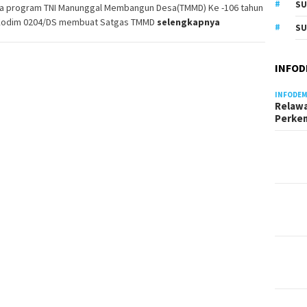
S
a program TNI Manunggal Membangun Desa(TMMD) Ke -106 tahun
Kodim 0204/DS membuat Satgas TMMD
selengkapnya
SU
INFOD
INFODEM
Relawa
Perke