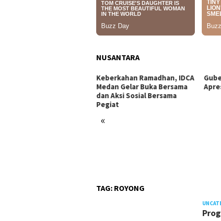
NUSANTARA
berkahan Ramadhan, IDCA
Gubernur Sumut Tuai
Tata
dan Gelar Buka Bersama
Apresiasi Dari Akademisi
Masy
 Aksi Sosial Bersama
Sitor
iat
Prog
«
TAG:
ROYONG
UNCAT
Prog