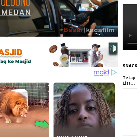
SNAC
Tetap 
List…