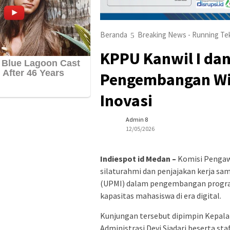
Beranda
Breaking News - Running Te
KPPU Kanwil I da
Pengembangan Wi
Inovasi
Admin 8
12/05/2026
Indiespot id Medan –
Komisi Pengaw
silaturahmi dan penjajakan kerja s
(UPMI) dalam pengembangan program
kapasitas mahasiswa di era digital.
Kunjungan tersebut dipimpin Kepala
Administrasi Devi Siadari beserta sta