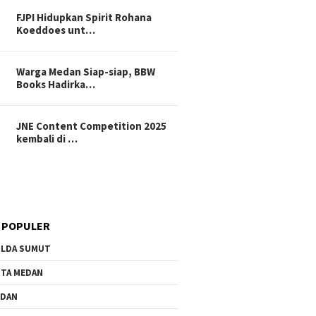
FJPI Hidupkan Spirit Rohana
Koeddoes unt…
Warga Medan Siap-siap, BBW
Books Hadirka…
JNE Content Competition 2025
kembali di …
 POPULER
LDA SUMUT
TA MEDAN
EDAN