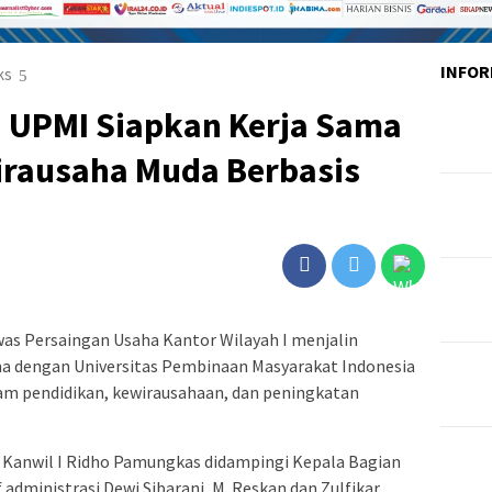
INFOR
ks
n UPMI Siapkan Kerja Sama
rausaha Muda Berbasis
as Persaingan Usaha Kantor Wilayah I menjalin
ama dengan Universitas Pembinaan Masyarakat Indonesia
 pendidikan, kewirausahaan, dan peningkatan
 Kanwil I Ridho Pamungkas didampingi Kepala Bagian
f administrasi Dewi Sibarani, M. Reskan dan Zulfikar,