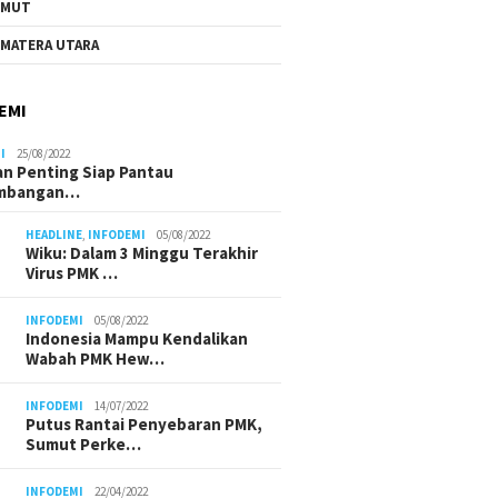
UMUT
MATERA UTARA
EMI
I
25/08/2022
n Penting Siap Pantau
mbangan…
HEADLINE
,
INFODEMI
05/08/2022
Wiku: Dalam 3 Minggu Terakhir
Virus PMK …
INFODEMI
05/08/2022
Indonesia Mampu Kendalikan
Wabah PMK Hew…
INFODEMI
14/07/2022
Putus Rantai Penyebaran PMK,
Sumut Perke…
INFODEMI
22/04/2022