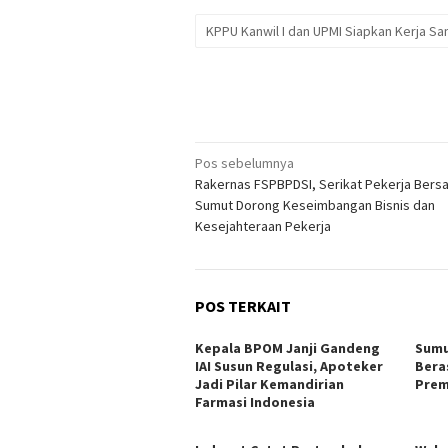
KPPU Kanwil I dan UPMI Siapkan Kerja 
Navigasi
Pos sebelumnya
Rakernas FSPBPDSI, Serikat Pekerja Bers
pos
Sumut Dorong Keseimbangan Bisnis dan
Kesejahteraan Pekerja
POS TERKAIT
Kepala BPOM Janji Gandeng
Sumu
IAI Susun Regulasi, Apoteker
Bera
Jadi Pilar Kemandirian
Prem
Farmasi Indonesia