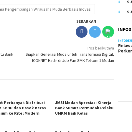
S
Sama Pengembangan Wirausaha Muda Berbasis Inovasi
SU
SEBARKAN
INFOD
INFODEM
Relawa
Pos berikutnya
Perke
atu Bank
Siapkan Generasi Muda untuk Transformasi Digital,
ICONNET Hadir di Job Fair SMK Telkom 1 Medan
t Perbanyak Distribusi
JMSI Medan Apresiasi Kinerja
s SPHP dan Pasok Beras
Bank Sumut Permudah Pelaku
ium ke Ritel Modern
UMKM Naik Kelas