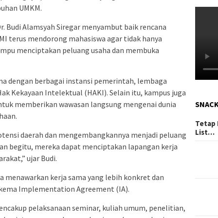
buhan UMKM.
Dr. Budi Alamsyah Siregar menyambut baik rencana
PMI terus mendorong mahasiswa agar tidak hanya
 mampu menciptakan peluang usaha dan membuka
ama dengan berbagai instansi pemerintah, lembaga
ak Kekayaan Intelektual (HAKI). Selain itu, kampus juga
SNAC
 untuk memberikan wawasan langsung mengenai dunia
haan.
Tetap 
List…
otensi daerah dan mengembangkannya menjadi peluang
ngan begitu, mereka dapat menciptakan lapangan kerja
akat,” ujar Budi.
a menawarkan kerja sama yang lebih konkret dan
skema Implementation Agreement (IA).
encakup pelaksanaan seminar, kuliah umum, penelitian,