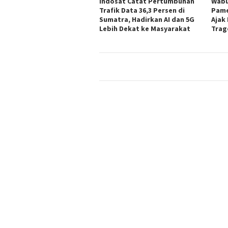
Indosat Catat Pertumbuhan
Wabu
Trafik Data 36,3 Persen di
Pame
Sumatra, Hadirkan AI dan 5G
Ajak
Lebih Dekat ke Masyarakat
Trag