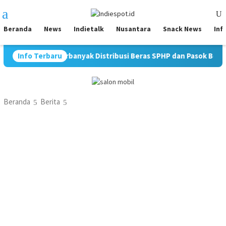
Loncat
Menu
ke
Mobile
konten
Beranda
News
Indietalk
Nusantara
Snack News
Inf
umut Perbanyak Distribusi Beras SPHP dan Pasok Beras Premium 
Info Terbaru
Beranda
Berita