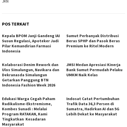
JKN
POS TERKAIT
Kepala BPOM Janji Gandeng IAI
Sumut Perbanyak Distribusi
Susun Regulasi, Apoteker Jadi
Beras SPHP dan Pasok Beras
Pilar Kemandirian Farmasi
Premium ke Ritel Modern
Indonesia
Kolaborasi Denim Rework dan
JMSI Medan Apresiasi Kinerja
Ulos Simalungun, Navikara dan
Bank Sumut Permudah Pelaku
Dekranasda Simalungun
UMKM Naik Kelas
Getarkan Panggung BTN
Indonesia Fashion Week 2026
Edukasi Warga Cegah Paham
Indosat Catat Pertumbuhan
Radikalisme-Ekstremisme,
Trafik Data 36,3 Persen di
Kombes Sunadi : Melalui
Sumatra, Hadirkan AI dan 5G
Program RATAKAN, Kami
Lebih Dekat ke Masyarakat
Tingkatkan Kesadaran
Masyarakat