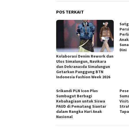
POS TERKAIT
Satg
Pers
Perl
Anak
Suna
Dini
Kolaborasi Denim Rework dan
Ulos Simalungun, Navikara
dan Dekranasda Simalungun
Getarkan Panggung BTN
Indonesia Fashion Week 2026
Srikandi PLN Icon Plus
Pese
Sumbagut Berbagi
Suma
Kebahagiaan untuk Siswa
Visi
PAUD di Pematang Siantar
Stra
dalam Rangka Hari Anak
Tapa
Nasional