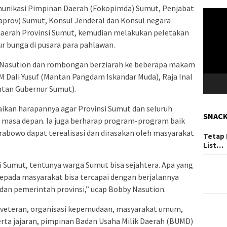
nikasi Pimpinan Daerah (Fokopimda) Sumut, Penjabat
Pemuta
daprov) Sumut, Konsul Jenderal dan Konsul negara
Video
daerah Provinsi Sumut, kemudian melakukan peletakan
r bunga di pusara para pahlawan.
 Nasution dan rombongan berziarah ke beberapa makam
 Dali Yusuf (Mantan Pangdam Iskandar Muda), Raja Inal
ntan Gubernur Sumut).
kan harapannya agar Provinsi Sumut dan seluruh
SNAC
i masa depan. Ia juga berharap program-program baik
rabowo dapat terealisasi dan dirasakan oleh masyarakat
Tetap 
List…
si Sumut, tentunya warga Sumut bisa sejahtera. Apa yang
kepada masyarakat bisa tercapai dengan berjalannya
dan pemerintah provinsi,” ucap Bobby Nasution.
lah veteran, organisasi kepemudaan, masyarakat umum,
rta jajaran, pimpinan Badan Usaha Milik Daerah (BUMD)