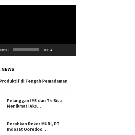
r
00:00
00:54
K NEWS
Produktif di Tengah Pemadaman
Pelanggan IM3 dan Tri Bisa
Menikmati Aks…
Pecahkan Rekor MURI, PT
Indosat Ooredoo …