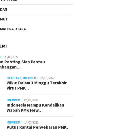
EDAN
UMUT
MATERA UTARA
EMI
I
25/08/2022
n Penting Siap Pantau
mbangan…
HEADLINE
,
INFODEMI
05/08/2022
Wiku: Dalam 3 Minggu Terakhir
Virus PMK …
INFODEMI
05/08/2022
Indonesia Mampu Kendalikan
Wabah PMK Hew…
INFODEMI
14/07/2022
Putus Rantai Penyebaran PMK,