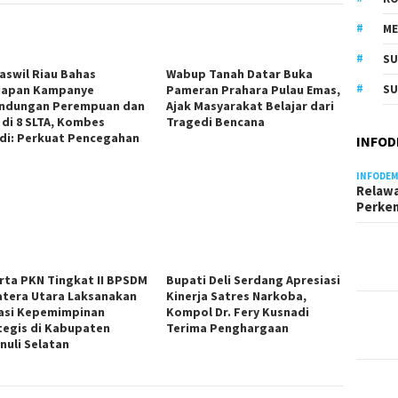
M
S
aswil Riau Bahas
Wabup Tanah Datar Buka
SU
iapan Kampanye
Pameran Prahara Pulau Emas,
indungan Perempuan dan
Ajak Masyarakat Belajar dari
 di 8 SLTA, Kombes
Tragedi Bencana
di: Perkuat Pencegahan
INFOD
INFODEM
Relawa
Perke
rta PKN Tingkat II BPSDM
Bupati Deli Serdang Apresiasi
tera Utara Laksanakan
Kinerja Satres Narkoba,
tasi Kepemimpinan
Kompol Dr. Fery Kusnadi
tegis di Kabupaten
Terima Penghargaan
nuli Selatan