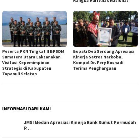
Rangka Hari Anak Nasional
Peserta PKN Tingkat II BPSDM
Bupati Deli Serdang Apresiasi
Sumatera Utara Laksanakan
Kinerja Satres Narkoba,
Visitasi Kepemimpinan
Kompol Dr. Fery Kusnadi
Strategis di Kabupaten
Terima Penghargaan
Tapanuli Selatan
INFORMASI DARI KAMI
JMSI Medan Apresiasi Kinerja Bank Sumut Permudah
P…