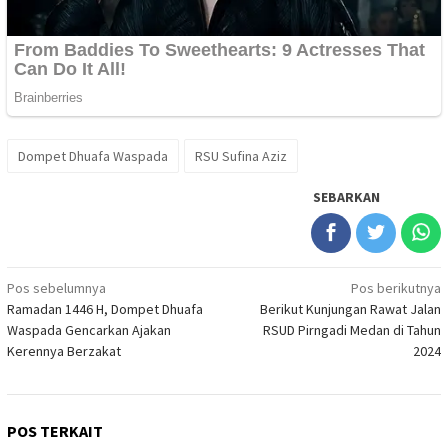
Dompet Dhuafa Waspada
RSU Sufina Aziz
SEBARKAN
Navigasi
Pos sebelumnya
Pos berikutnya
Ramadan 1446 H, Dompet Dhuafa
Berikut Kunjungan Rawat Jalan
pos
Waspada Gencarkan Ajakan
RSUD Pirngadi Medan di Tahun
Kerennya Berzakat
2024
POS TERKAIT