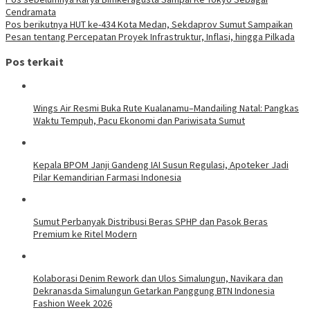
Cendramata
Pos berikutnya
HUT ke-434 Kota Medan, Sekdaprov Sumut Sampaikan
Pesan tentang Percepatan Proyek Infrastruktur, Inflasi, hingga Pilkada
Pos terkait
Wings Air Resmi Buka Rute Kualanamu–Mandailing Natal: Pangkas
Waktu Tempuh, Pacu Ekonomi dan Pariwisata Sumut
Kepala BPOM Janji Gandeng IAI Susun Regulasi, Apoteker Jadi
Pilar Kemandirian Farmasi Indonesia
Sumut Perbanyak Distribusi Beras SPHP dan Pasok Beras
Premium ke Ritel Modern
Kolaborasi Denim Rework dan Ulos Simalungun, Navikara dan
Dekranasda Simalungun Getarkan Panggung BTN Indonesia
Fashion Week 2026