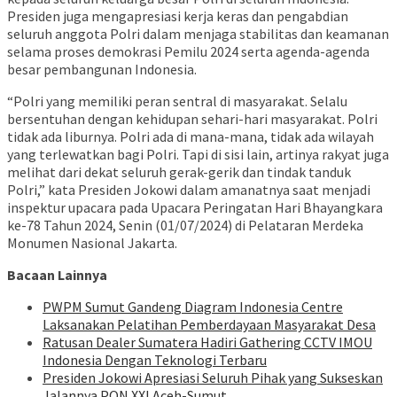
Presiden juga mengapresiasi kerja keras dan pengabdian
seluruh anggota Polri dalam menjaga stabilitas dan keamanan
selama proses demokrasi Pemilu 2024 serta agenda-agenda
besar pembangunan Indonesia.
“Polri yang memiliki peran sentral di masyarakat. Selalu
bersentuhan dengan kehidupan sehari-hari masyarakat. Polri
tidak ada liburnya. Polri ada di mana-mana, tidak ada wilayah
yang terlewatkan bagi Polri. Tapi di sisi lain, artinya rakyat juga
melihat dari dekat seluruh gerak-gerik dan tindak tanduk
Polri,” kata Presiden Jokowi dalam amanatnya saat menjadi
inspektur upacara pada Upacara Peringatan Hari Bhayangkara
ke-78 Tahun 2024, Senin (01/07/2024) di Pelataran Merdeka
Monumen Nasional Jakarta.
Bacaan Lainnya
PWPM Sumut Gandeng Diagram Indonesia Centre
Laksanakan Pelatihan Pemberdayaan Masyarakat Desa
Ratusan Dealer Sumatera Hadiri Gathering CCTV IMOU
Indonesia Dengan Teknologi Terbaru
Presiden Jokowi Apresiasi Seluruh Pihak yang Sukseskan
Jalannya PON XXI Aceh-Sumut