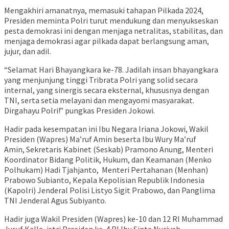
Mengakhiri amanatnya, memasuki tahapan Pilkada 2024,
Presiden meminta Polri turut mendukung dan menyukseskan
pesta demokrasi ini dengan menjaga netralitas, stabilitas, dan
menjaga demokrasi agar pilkada dapat berlangsung aman,
jujur, dan adil.
“Selamat Hari Bhayangkara ke-78. Jadilah insan bhayangkara
yang menjunjung tinggi Tribrata Polri yang solid secara
internal, yang sinergis secara eksternal, khususnya dengan
TNI, serta setia melayani dan mengayomi masyarakat.
Dirgahayu Polri!” pungkas Presiden Jokowi.
Hadir pada kesempatan ini Ibu Negara Iriana Jokowi, Wakil
Presiden (Wapres) Ma’ruf Amin beserta Ibu Wury Ma’ruf
Amin, Sekretaris Kabinet (Seskab) Pramono Anung, Menteri
Koordinator Bidang Politik, Hukum, dan Keamanan (Menko
Polhukam) Hadi Tjahjanto, Menteri Pertahanan (Menhan)
Prabowo Subianto, Kepala Kepolisian Republik Indonesia
(Kapolri) Jenderal Polisi Listyo Sigit Prabowo, dan Panglima
TNI Jenderal Agus Subiyanto.
Hadir juga Wakil Presiden (Wapres) ke-10 dan 12 RI Muhammad
Jusuf Kalla, istri Presiden ke-4 RI Ibu Sinta Nuriyah