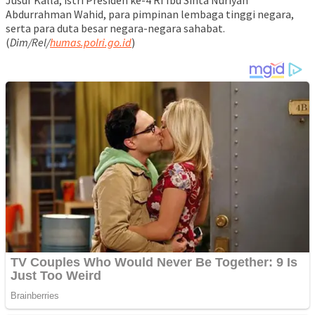
Abdurrahman Wahid, para pimpinan lembaga tinggi negara,
serta para duta besar negara-negara sahabat.
(
Dim/Rel/
humas.polri.go.id
)