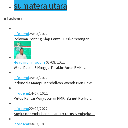
sumatera utara
Infodemi
Infodemi
25/08/2022
Relawan Penting Siap Pantau Perkembangan…
Headline
,
Infodemi
05/08/2022
Wiku: Dalam 3 Minggu Terakhir Virus PMK …
Infodemi
05/08/2022
Indonesia Mampu Kendalikan Wabah PMK Hew…
Infodemi
14/07/2022
Putus Rantai Penyebaran PMK, Sumut Perke…
Infodemi
22/04/2022
Angka Kesembuhan COVID-19 Terus Meningka…
Infodemi
08/04/2022