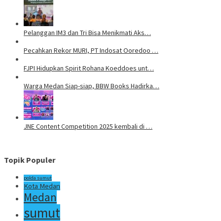
Pelanggan IM3 dan Tri Bisa Menikmati Aks…
Pecahkan Rekor MURI, PT Indosat Ooredoo …
FJPI Hidupkan Spirit Rohana Koeddoes unt…
Warga Medan Siap-siap, BBW Books Hadirka…
JNE Content Competition 2025 kembali di …
Topik Populer
polda sumut
Kota Medan
Medan
sumut