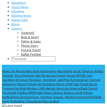
Nusantara
Snack News
Infodemi
Running News
Danau Toba
Bisnis
Lainnya
Otomotif
Bola & Sport
Tekno & Sains
Photo Story
Food & Travel
Daftar Penting
Info Terbaru
Wings Air Resmi Buka Rute Kualanamu–Mandailing Natal: Pangkas Waktu
Tempuh, Pacu Ekonomi dan Pariwisata Sumut
Kepala BPOM Janji
Gandeng IAI Susun Regulasi, Apoteker Jadi Pilar Kemandirian Farmasi
Indonesia
Sumut Perbanyak Distribusi Beras SPHP dan Pasok Beras
Premium ke Ritel Modern
JMSI Medan Apresiasi Kinerja Bank Sumut
Permudah Pelaku UMKM Naik Kelas
Edukasi Warga Cegah Paham
Radikalisme-Ekstremisme, Kombes Sunadi : Melalui Program RATAKAN,
Kami Tingkatkan Kesadaran Masyarakat