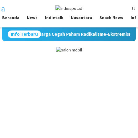
Loncat
Menu
ke
Mobile
konten
Beranda
News
Indietalk
Nusantara
Snack News
Inf
asi Warga Cegah Paham Radikalisme-Ekstremisme, Kombes Sunadi
Info Terbaru