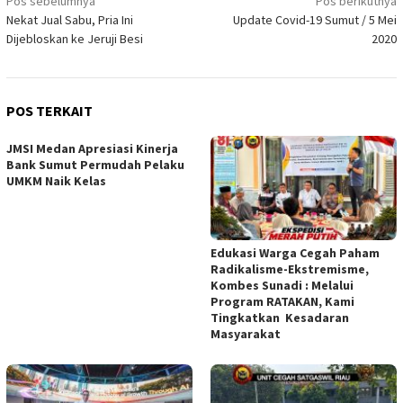
Navigasi
Pos sebelumnya
Pos berikutnya
Nekat Jual Sabu, Pria Ini
Update Covid-19 Sumut / 5 Mei
pos
Dijebloskan ke Jeruji Besi
2020
POS TERKAIT
JMSI Medan Apresiasi Kinerja
Bank Sumut Permudah Pelaku
UMKM Naik Kelas
Edukasi Warga Cegah Paham
Radikalisme-Ekstremisme,
Kombes Sunadi : Melalui
Program RATAKAN, Kami
Tingkatkan Kesadaran
Masyarakat