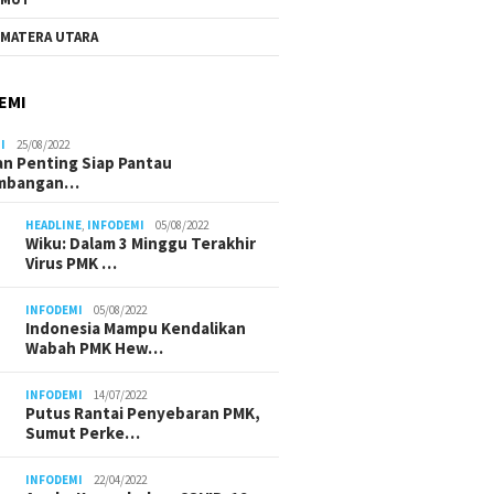
MATERA UTARA
EMI
I
25/08/2022
n Penting Siap Pantau
mbangan…
HEADLINE
,
INFODEMI
05/08/2022
Wiku: Dalam 3 Minggu Terakhir
Virus PMK …
INFODEMI
05/08/2022
Indonesia Mampu Kendalikan
Wabah PMK Hew…
INFODEMI
14/07/2022
Putus Rantai Penyebaran PMK,
Sumut Perke…
INFODEMI
22/04/2022