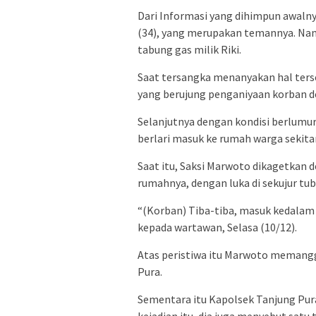
Dari Informasi yang dihimpun awal
(34), yang merupakan temannya. Nam
tabung gas milik Riki.
Saat tersangka menanyakan hal terse
yang berujung penganiyaan korban d
Selanjutnya dengan kondisi berlumu
berlari masuk ke rumah warga sekitar
Saat itu, Saksi Marwoto dikagetkan 
rumahnya, dengan luka di sekujur tub
“(Korban) Tiba-tiba, masuk kedalam 
kepada wartawan, Selasa (10/12).
Atas peristiwa itu Marwoto memangg
Pura.
Sementara itu Kapolsek Tanjung Pu
kejadian itu, dia juga menyebut satu 