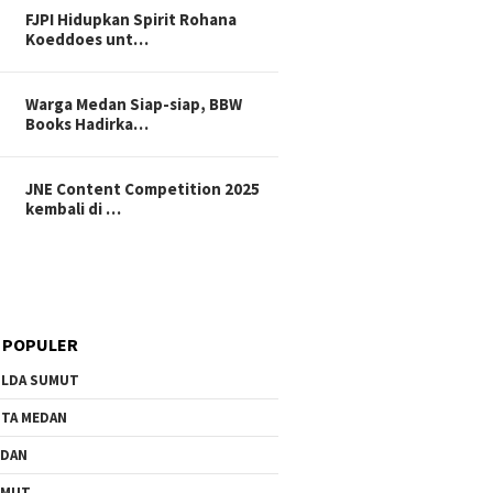
FJPI Hidupkan Spirit Rohana
Koeddoes unt…
Warga Medan Siap-siap, BBW
Books Hadirka…
JNE Content Competition 2025
kembali di …
 POPULER
LDA SUMUT
TA MEDAN
EDAN
UMUT