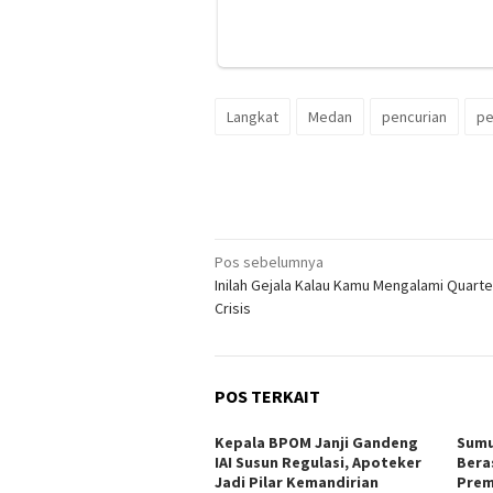
Langkat
Medan
pencurian
pe
Navigasi
Pos sebelumnya
Inilah Gejala Kalau Kamu Mengalami Quarter
pos
Crisis
POS TERKAIT
Kepala BPOM Janji Gandeng
Sumu
IAI Susun Regulasi, Apoteker
Bera
Jadi Pilar Kemandirian
Prem