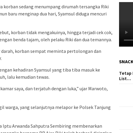
nya korban sedang menumpang dirumah tersangka Riki
un baru menginap dua hari, Syamsul diduga mencuri
but, korban tidak mengakuinya, hingga terjadi cek cok,
engan benda tajam, oleh pelaku Riki dan dua temannya.
r darah, korban sempat meminta pertolongan dan
.
SNAC
dengan kehadiran Syamsul yang tiba tiba masuk ke
Tetap 
uh, lalu kemudian tewas.
List…
kamar saya, dan terjatuh dengan luka,” ujar Marwoto,
il warga, yang selanjutnya melapor ke Polsek Tanjung
ra Iptu Arwanda Sahputra Sembiring membenarkan
tersangka bernama RR Aias Riki telah berhasil diringkus.