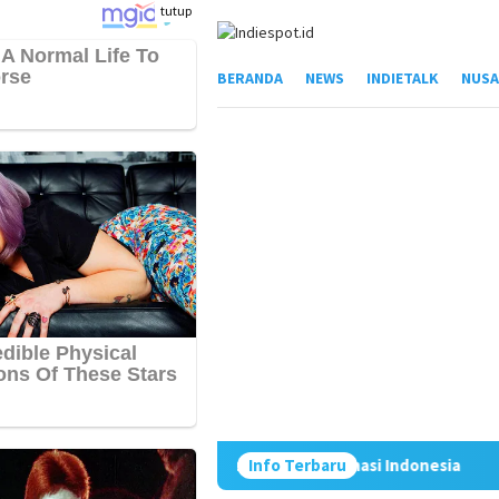
Loncat
tutup
ke
konten
BERANDA
NEWS
INDIETALK
NUSA
teker Jadi Pilar Kemandirian Farmasi Indonesia
Info Terbaru
Sumut Pe