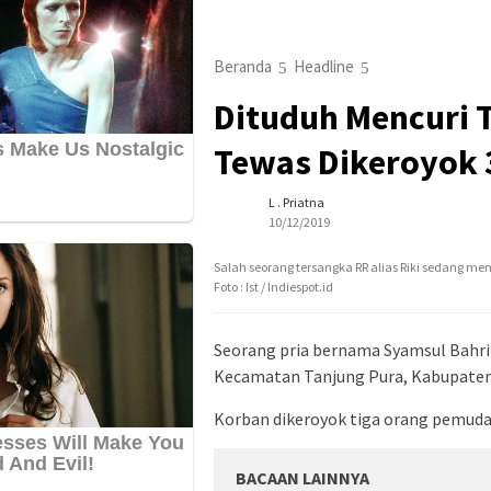
Beranda
Headline
Dituduh Mencuri 
Tewas Dikeroyok 
L . Priatna
10/12/2019
Salah seorang tersangka RR alias Riki sedang men
Foto : Ist / Indiespot.id
Seorang pria bernama Syamsul Bahri 
Kecamatan Tanjung Pura, Kabupaten 
Korban dikeroyok tiga orang pemuda 
BACAAN LAINNYA