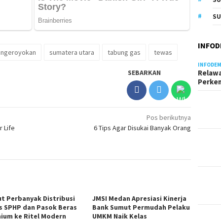
SU
INFOD
ngeroyokan
sumatera utara
tabung gas
tewas
INFODEM
SEBARKAN
Relawa
Perke
Pos berikutnya
 Life
6 Tips Agar Disukai Banyak Orang
t Perbanyak Distribusi
JMSI Medan Apresiasi Kinerja
s SPHP dan Pasok Beras
Bank Sumut Permudah Pelaku
ium ke Ritel Modern
UMKM Naik Kelas