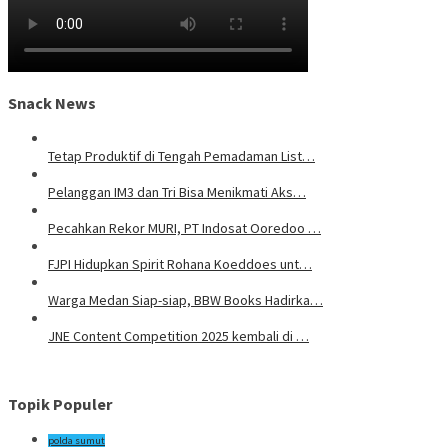
Snack News
Tetap Produktif di Tengah Pemadaman List…
Pelanggan IM3 dan Tri Bisa Menikmati Aks…
Pecahkan Rekor MURI, PT Indosat Ooredoo …
FJPI Hidupkan Spirit Rohana Koeddoes unt…
Warga Medan Siap-siap, BBW Books Hadirka…
JNE Content Competition 2025 kembali di …
Topik Populer
polda sumut