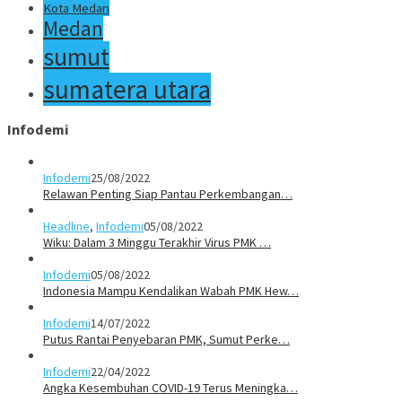
Kota Medan
Medan
sumut
sumatera utara
Infodemi
Infodemi
25/08/2022
Relawan Penting Siap Pantau Perkembangan…
Headline
,
Infodemi
05/08/2022
Wiku: Dalam 3 Minggu Terakhir Virus PMK …
Infodemi
05/08/2022
Indonesia Mampu Kendalikan Wabah PMK Hew…
Infodemi
14/07/2022
Putus Rantai Penyebaran PMK, Sumut Perke…
Infodemi
22/04/2022
Angka Kesembuhan COVID-19 Terus Meningka…