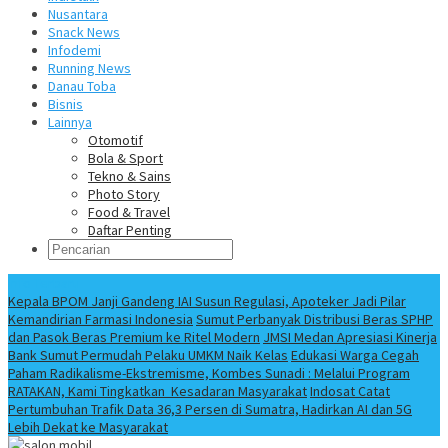
Nusantara
Snack News
Infodemi
Running News
Danau Toba
Bisnis
Lainnya
Otomotif
Bola & Sport
Tekno & Sains
Photo Story
Food & Travel
Daftar Penting
Info Terbaru
Kepala BPOM Janji Gandeng IAI Susun Regulasi, Apoteker Jadi Pilar
Kemandirian Farmasi Indonesia
Sumut Perbanyak Distribusi Beras SPHP
dan Pasok Beras Premium ke Ritel Modern
JMSI Medan Apresiasi Kinerja
Bank Sumut Permudah Pelaku UMKM Naik Kelas
Edukasi Warga Cegah
Paham Radikalisme-Ekstremisme, Kombes Sunadi : Melalui Program
RATAKAN, Kami Tingkatkan Kesadaran Masyarakat
Indosat Catat
Pertumbuhan Trafik Data 36,3 Persen di Sumatra, Hadirkan AI dan 5G
Lebih Dekat ke Masyarakat