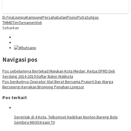
Di Final
Jumpa
Kampung
Persahabatan
Pispis
Putra
Satgas
TMMD
Tim
Turnamen
Voli
Sebarkan
Navigasi pos
Pos sebelumnya
Bertekad Majukan Kota Medan, Ketua DPRD Deli
Serdang 2014-2019 Daftar Balon Walikota
Pos berikutnya
Operator Alat Berat Bersama Prajurit Dan Warga
Bersinergi Kerjakan Bronjong Penahan Longsor
Pos terkait
Serentak di 4 Kota, Telkomsel Hadirkan Nonton Bareng Bola
Gembira MAXStream TV