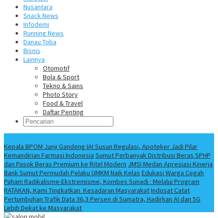
Nusantara
Snack News
Infodemi
Running News
Danau Toba
Bisnis
Lainnya
Otomotif
Bola & Sport
Tekno & Sains
Photo Story
Food & Travel
Daftar Penting
Info Terbaru
Kepala BPOM Janji Gandeng IAI Susun Regulasi, Apoteker Jadi Pilar
Kemandirian Farmasi Indonesia
Sumut Perbanyak Distribusi Beras SPHP
dan Pasok Beras Premium ke Ritel Modern
JMSI Medan Apresiasi Kinerja
Bank Sumut Permudah Pelaku UMKM Naik Kelas
Edukasi Warga Cegah
Paham Radikalisme-Ekstremisme, Kombes Sunadi : Melalui Program
RATAKAN, Kami Tingkatkan Kesadaran Masyarakat
Indosat Catat
Pertumbuhan Trafik Data 36,3 Persen di Sumatra, Hadirkan AI dan 5G
Lebih Dekat ke Masyarakat