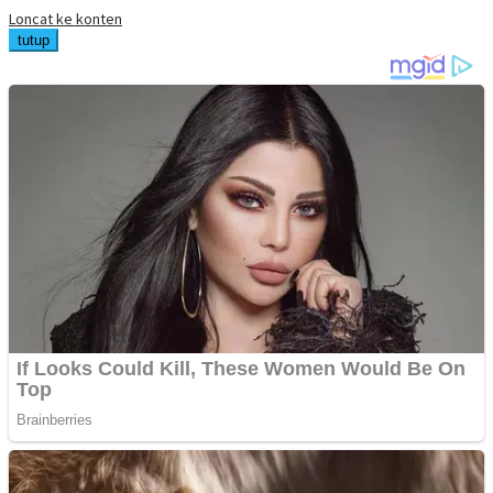
Loncat ke konten
tutup