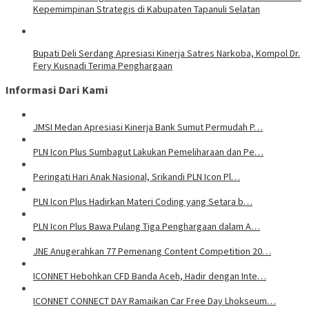
Kepemimpinan Strategis di Kabupaten Tapanuli Selatan
Bupati Deli Serdang Apresiasi Kinerja Satres Narkoba, Kompol Dr.
Fery Kusnadi Terima Penghargaan
Informasi Dari Kami
JMSI Medan Apresiasi Kinerja Bank Sumut Permudah P…
PLN Icon Plus Sumbagut Lakukan Pemeliharaan dan Pe…
Peringati Hari Anak Nasional, Srikandi PLN Icon Pl…
PLN Icon Plus Hadirkan Materi Coding yang Setara b…
PLN Icon Plus Bawa Pulang Tiga Penghargaan dalam A…
JNE Anugerahkan 77 Pemenang Content Competition 20…
ICONNET Hebohkan CFD Banda Aceh, Hadir dengan Inte…
ICONNET CONNECT DAY Ramaikan Car Free Day Lhokseum…