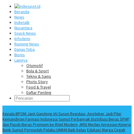
Beranda
News
Indietalk
Nusantara
Snack News
Infodemi
Running News
Danau Toba
Bisnis
Lainnya
Otomotif
Bola & Sport
Tekno & Sains
Photo Story
Food & Travel
Daftar Penting
Info Terbaru
Kepala BPOM Janji Gandeng IAI Susun Regulasi, Apoteker Jadi Pilar
Kemandirian Farmasi Indonesia
Sumut Perbanyak Distribusi Beras SPHP
dan Pasok Beras Premium ke Ritel Modern
JMSI Medan Apresiasi Kinerja
Bank Sumut Permudah Pelaku UMKM Naik Kelas
Edukasi Warga Cegah