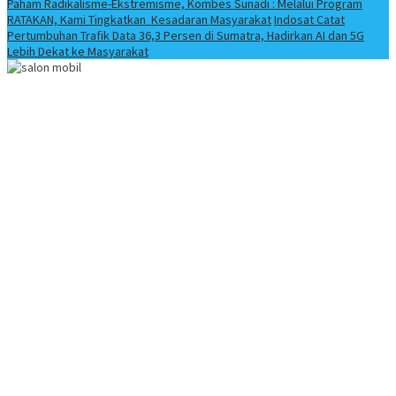
Paham Radikalisme-Ekstremisme, Kombes Sunadi : Melalui Program
RATAKAN, Kami Tingkatkan Kesadaran Masyarakat
Indosat Catat
Pertumbuhan Trafik Data 36,3 Persen di Sumatra, Hadirkan AI dan 5G
Lebih Dekat ke Masyarakat