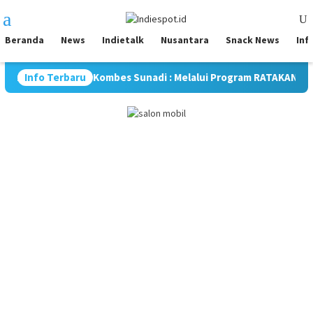
Loncat
Menu
ke
Mobile
konten
Beranda
News
Indietalk
Nusantara
Snack News
Inf
sme, Kombes Sunadi : Melalui Program RATAKAN, Kami Tingkatka
Info Terbaru