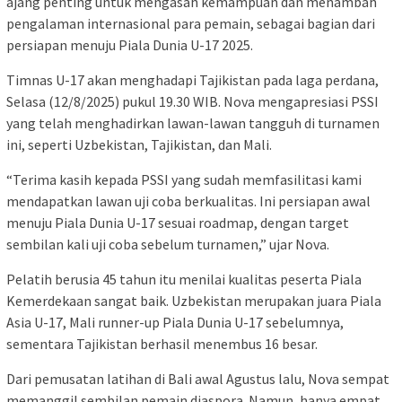
ajang penting untuk mengasah kemampuan dan menambah
pengalaman internasional para pemain, sebagai bagian dari
persiapan menuju Piala Dunia U-17 2025.
Timnas U-17 akan menghadapi Tajikistan pada laga perdana,
Selasa (12/8/2025) pukul 19.30 WIB. Nova mengapresiasi PSSI
yang telah menghadirkan lawan-lawan tangguh di turnamen
ini, seperti Uzbekistan, Tajikistan, dan Mali.
“Terima kasih kepada PSSI yang sudah memfasilitasi kami
mendapatkan lawan uji coba berkualitas. Ini persiapan awal
menuju Piala Dunia U-17 sesuai roadmap, dengan target
sembilan kali uji coba sebelum turnamen,” ujar Nova.
Pelatih berusia 45 tahun itu menilai kualitas peserta Piala
Kemerdekaan sangat baik. Uzbekistan merupakan juara Piala
Asia U-17, Mali runner-up Piala Dunia U-17 sebelumnya,
sementara Tajikistan berhasil menembus 16 besar.
Dari pemusatan latihan di Bali awal Agustus lalu, Nova sempat
memanggil sembilan pemain diaspora. Namun, hanya empat