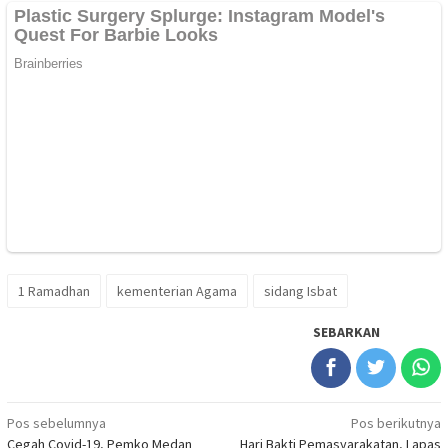
1 Ramadhan
kementerian Agama
sidang Isbat
SEBARKAN
Navigasi
Pos sebelumnya
Pos berikutnya
Cegah Covid-19, Pemko Medan
Hari Bakti Pemasyarakatan, Lapas